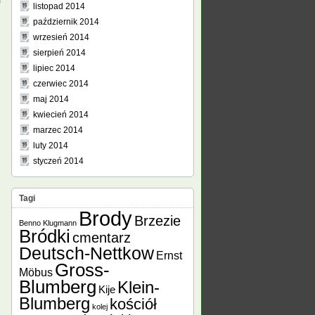
listopad 2014
październik 2014
wrzesień 2014
sierpień 2014
lipiec 2014
czerwiec 2014
maj 2014
kwiecień 2014
marzec 2014
luty 2014
styczeń 2014
Tagi
Brody
Brzezie
Benno Klugmann
Bródki
cmentarz
Deutsch-Nettkow
Ernst
Gross-
Möbus
Blumberg
Klein-
Kije
Blumberg
kościół
kolej