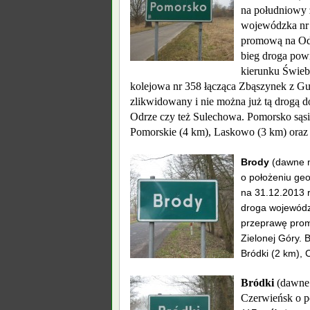
na południowy 
wojewódzka nr 
promową na Odr
bieg droga pow
kierunku Świeb
kolejowa nr 358 łącząca Zbąszynek z Gub
zlikwidowany i nie można już tą drogą d
Odrze czy też Sulechowa.
Pomorsko sąsi
Pomorskie (4 km), Laskowo (3 km) oraz
Brody
(dawne 
o położeniu geo
na 31.12.2013 r
droga wojewódz
przeprawę prom
Zielonej Góry.
B
Bródki (2 km), 
Bródki
(dawne
Czerwieńsk o p