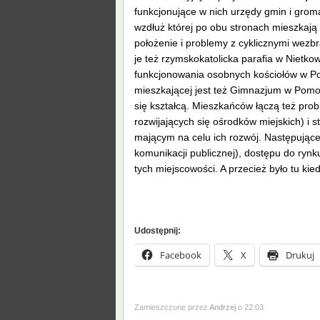
funkcjonujące w nich urzędy gmin i grom
wzdłuż której po obu stronach mieszkają
położenie i problemy z cyklicznymi wez
je też rzymskokatolicka parafia w Nietk
funkcjonowania osobnych kościołów w P
mieszkającej jest też Gimnazjum w Pomor
się kształcą. Mieszkańców łączą też pro
rozwijających się ośrodków miejskich) 
mającym na celu ich rozwój. Następujące 
komunikacji publicznej), dostępu do rynk
tych miejscowości. A przecież było tu kie
Udostępnij:
Facebook
X
Drukuj
Zamieszczone przez
Andrzej
o 22:03