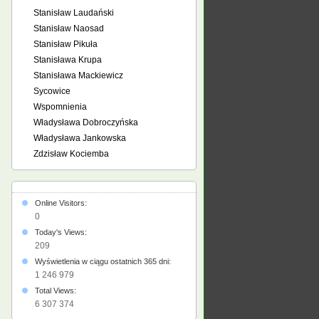
Stanisław Laudański
Stanisław Naosad
Stanisław Pikuła
Stanisława Krupa
Stanisława Mackiewicz
Sycowice
Wspomnienia
Władysława Dobroczyńska
Władysława Jankowska
Zdzisław Kociemba
Online Visitors:
0
Today's Views:
209
Wyświetlenia w ciągu ostatnich 365 dni:
1 246 979
Total Views:
6 307 374