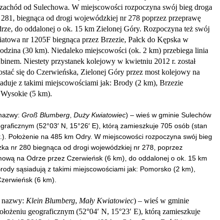
zachód od Sulechowa. W miejscowości rozpoczyna swój bieg droga
281, biegnąca od drogi wojewódzkiej nr 278 poprzez przeprawę
ze, do oddalonej o ok. 15 km Zielonej Góry. Rozpoczyna też swój
iatowa nr 1205F biegnąca przez Brzezie, Pałck do Kępska w
odzina (30 km).
Niedaleko miejscowości (ok. 2 km) przebiega linia
inem. Niestety przystanek kolejowy w kwietniu 2012 r. został
ostać się do Czerwieńska, Zielonej Góry przez most kolejowy na
aduje z takimi miejscowościami jak: Brody (2 km), Brzezie
 Wysokie (5 km).
nazwy:
Groß Blumberg
,
Duży Kwiatowiec
) – wieś w gminie Sulechów
graficznym (
52°03′ N, 15°26′ E), którą zamieszkuje 705 osób (stan
.). Położenie na 485 km Odry.
W miejscowości rozpoczyna swój bieg
ka nr 280 biegnąca od drogi wojewódzkiej nr 278, poprzez
ową na Odrze przez Czerwieńsk (6 km), do oddalonej o ok. 15 km
rody sąsiadują z takimi miejscowościami jak: Pomorsko (2 km),
Czerwieńsk (6 km).
 nazwy:
Klein Blumberg
,
Mały Kwiatowiec
) – wieś w gminie
ołożeniu geograficznym (
52°04′ N, 15°23′ E), którą zamieszkuje