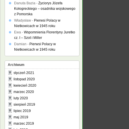
Danuta Bazia
-
Życiorys Józefa
Kołogreckiego – osadnika wojskowego
z Pomorska
Władysław
-
Pierwsi Polacy w
Nietkowicach w 1945 roku
Ewa
-
Wspomnienia Florentyny Juretko
cz. I – Szot i Miller
Damian
-
Pierwsi Polacy w
Nietkowicach w 1945 roku
Archiwum
styczeń 2021
listopad 2020
kwiecień 2020
marzec 2020
luty 2020
sierpień 2019
lipiec 2019
maj 2019
marzec 2019