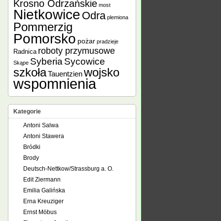
Krosno Odrzańskie
most
Nietkowice
Odra
plemiona
Pommerzig
Pomorsko
pożar
pradzieje
roboty przymusowe
Radnica
Syberia
Sycowice
Skąpe
szkoła
wojsko
Tauentzien
wspomnienia
Kategorie
Antoni Salwa
Antoni Stawera
Bródki
Brody
Deutsch-Nettkow/Strassburg a. O.
Edit Ziermann
Emilia Galińska
Erna Kreuziger
Ernst Möbus