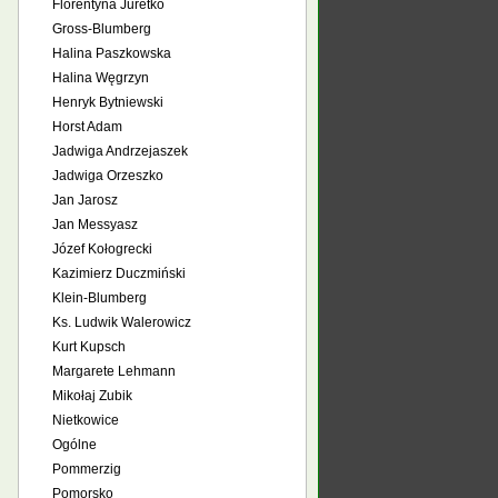
Florentyna Juretko
Gross-Blumberg
Halina Paszkowska
Halina Węgrzyn
Henryk Bytniewski
Horst Adam
Jadwiga Andrzejaszek
Jadwiga Orzeszko
Jan Jarosz
Jan Messyasz
Józef Kołogrecki
Kazimierz Duczmiński
Klein-Blumberg
Ks. Ludwik Walerowicz
Kurt Kupsch
Margarete Lehmann
Mikołaj Zubik
Nietkowice
Ogólne
Pommerzig
Pomorsko