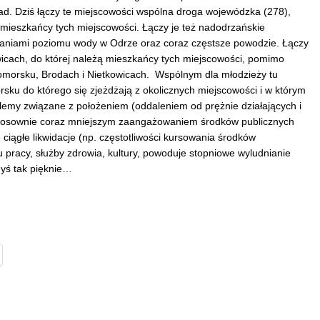
ad. Dziś łączy te miejscowości wspólna droga wojewódzka (278),
 mieszkańcy tych miejscowości. Łączy je też nadodrzańskie
braniami poziomu wody w Odrze oraz coraz częstsze powodzie. Łączy
owicach, do której należą mieszkańcy tych miejscowości, pomimo
omorsku, Brodach i Nietkowicach.
Wspólnym dla młodzieży tu
sku do którego się zjeżdżają z okolicznych miejscowości i w którym
blemy związane z położeniem (oddaleniem od prężnie działających i
i stosownie coraz mniejszym zaangażowaniem środków publicznych
ciągłe likwidacje (np. częstotliwości kursowania środków
u pracy, służby zdrowia, kultury, powoduje stopniowe wyludnianie
dyś tak pięknie…