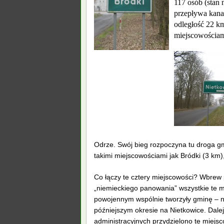
117 osób (stan 
przepływa kana
odległość 22 km
miejscowościam
Odrze. Swój bieg rozpoczyna tu droga g
takimi miejscowościami jak Bródki (3 km
Co łączy te cztery miejscowości? Wbrew 
„niemieckiego panowania” wszystkie te m
powojennym wspólnie tworzyły gminę – n
późniejszym okresie na Nietkowice. Dalej
administracyjnych przydzielono te miejs