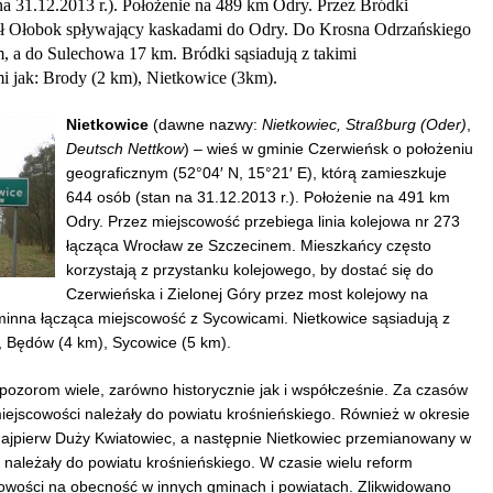
na 31.12.2013 r.). Położenie na 489 km Odry. Przez Bródki
ł Ołobok spływający kaskadami do Odry. Do Krosna Odrzańskiego
, a do Sulechowa 17 km. Bródki sąsiadują z takimi
i jak: Brody (2 km), Nietkowice (3km).
Nietkowice
(dawne nazwy:
Nietkowiec, Straßburg (Oder)
,
Deutsch Nettkow
) – wieś w gminie Czerwieńsk o położeniu
geograficznym (
52°04′ N, 15°21′ E), którą zamieszkuje
644 osób (stan na 31.12.2013 r.). Położenie na 491 km
Odry. Przez miejscowość przebiega linia kolejowa nr 273
łącząca Wrocław ze Szczecinem. Mieszkańcy często
korzystają z przystanku kolejowego, by dostać się do
Czerwieńska i Zielonej Góry przez most kolejowy na
minna łącząca miejscowość z Sycowicami. Nietkowice sąsiadują z
), Będów (4 km), Sycowice (5 km).
pozorom wiele, zarówno historycznie jak i współcześnie. Za czasów
iejscowości należały do powiatu krośnieńskiego. Również w okresie
ajpierw Duży Kwiatowiec, a następnie Nietkowiec przemianowany w
 należały do powiatu krośnieńskiego. W czasie wielu reform
cowości na obecność w innych gminach i powiatach. Zlikwidowano