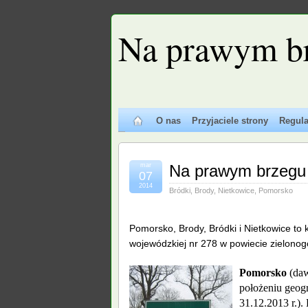
Na prawym b
O nas
Przyjaciele strony
Regul
mar
Na prawym brzegu
07
2014
Bródki
,
Brody
,
Nietkowice
,
Pomorsko
Pomorsko, Brody, Bródki i Nietkowice to
wojewódzkiej nr 278 w powiecie zielono
Pomorsko
(da
położeniu geog
31.12.2013 r.)