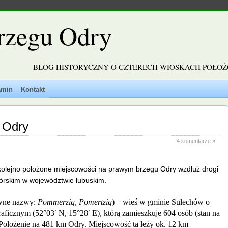
rzegu Odry
BLOG HISTORYCZNY O CZTERECH WIOSKACH POŁO
amin
Kontakt
 Odry
4 komentarze »
 kolejno położone miejscowości na prawym brzegu Odry wzdłuż drogi
górskim w województwie lubuskim.
wne nazwy:
Pommerzig
,
Pomertzig
) – wieś w gminie Sulechów o
raficznym (
52°03′ N, 15°28′ E), którą zamieszkuje 604 osób (stan na
. Położenie na 481 km Odry.
Miejscowość ta leży ok. 12 km