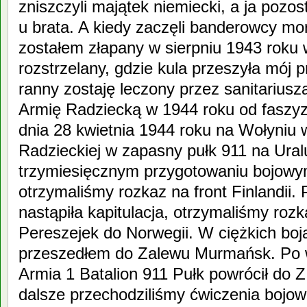
zniszczyli majątek niemiecki, a ja pozos
u brata. A kiedy zaczęli banderowcy mo
zostałem złapany w sierpniu 1943 roku w
rozstrzelany, gdzie kula przeszyła mój 
ranny zostaję leczony przez sanitarius
Armię Radziecką w 1944 roku od faszy
dnia 28 kwietnia 1944 roku na Wołyniu w
Radzieckiej w zapasny pułk 911 na Ura
trzymiesięcznym przygotowaniu bojowym
otrzymaliśmy rozkaz na front Finlandii
nastąpiła kapitulacja, otrzymaliśmy rozk
Pereszejek do Norwegii. W ciężkich boj
przeszedłem do Zalewu Murmańsk. Po 
Armia 1 Batalion 911 Pułk powrócił do 
dalsze przechodziliśmy ćwiczenia bojow