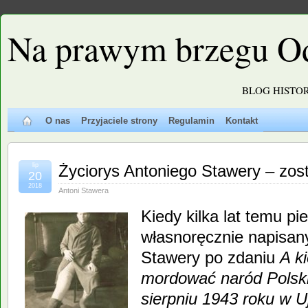
Na prawym brzegu O
BLOG HISTO
O nas
Przyjaciele strony
Regulamin
Kontakt
lip
Życiorys Antoniego Stawery – zos
20
2018
Antoni Stawera
Kiedy kilka lat temu pi
własnoręcznie napisan
Stawery po zdaniu
A k
mordować naród Polski
sierpniu 1943 roku w Uj