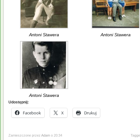
Antoni Stawera
Antoni Stawera
Antoni Stawera
Udostępnij:
Facebook
X
Drukuj
Zamieszczone przez
Adam
o 20:34
Tagge