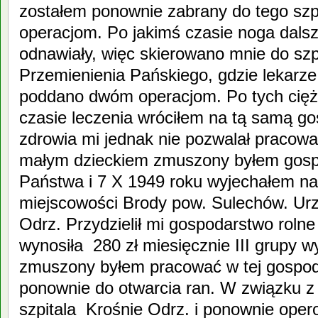
zostałem ponownie zabrany do tego szp
operacjom. Po jakimś czasie noga dalszy
odnawiały, więc skierowano mnie do szp
Przemienienia Pańskiego, gdzie lekarze
poddano dwóm operacjom. Po tych ciężk
czasie leczenia wróciłem na tą samą g
zdrowia mi jednak nie pozwalał pracować
małym dzieckiem zmuszony byłem gosp
Państwa i 7 X 1949 roku wyjechałem n
miejscowości Brody pow. Sulechów. Ur
Odrz. Przydzielił mi gospodarstwo rolne 
wynosiła 280 zł miesięcznie III grupy 
zmuszony byłem pracować w tej gospoda
ponownie do otwarcia ran. W związku z
szpitala Krośnie Odrz. i ponownie ope