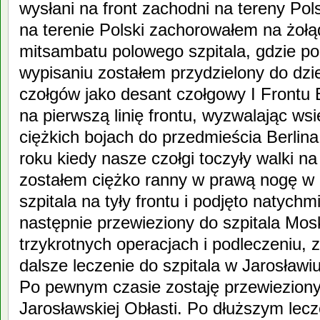
wysłani na front zachodni na tereny Po
na terenie Polski zachorowałem na żołą
mitsambatu polowego szpitala, gdzie po 
wypisaniu zostałem przydzielony do dzi
czołgów jako desant czołgowy I Frontu 
na pierwszą linię frontu, wyzwalając ws
ciężkich bojach do przedmieścia Berlina
roku kiedy nasze czołgi toczyły walki n
zostałem ciężko ranny w prawą nogę w b
szpitala na tyły frontu i podjęto natych
następnie przewieziony do szpitala Mos
trzykrotnych operacjach i podleczeniu,
dalsze leczenie do szpitala w Jarosławi
Po pewnym czasie zostaję przewieziony
Jarosławskiej Obłasti. Po dłuższym lecz