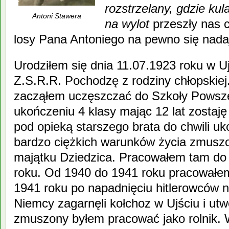
rozstrzelany, gdzie ku
Antoni Stawera
na wylot
przeszły nas c
losy Pana Antoniego na pewno się nadaj
Urodziłem się dnia 11.07.1923 roku w U
Z.S.R.R. Pochodzę z rodziny chłopskiej
zacząłem uczęszczać do Szkoły Powsze
ukończeniu 4 klasy mając 12 lat zostaję 
pod opieką starszego brata do chwili u
bardzo ciężkich warunków życia zmuszo
majątku Dziedzica. Pracowałem tam do
roku. Od 1940 do 1941 roku pracowałem
1941 roku po napadnięciu hitlerowców 
Niemcy zagarnęli kołchoz w Ujściu i utw
zmuszony byłem pracować jako rolnik.