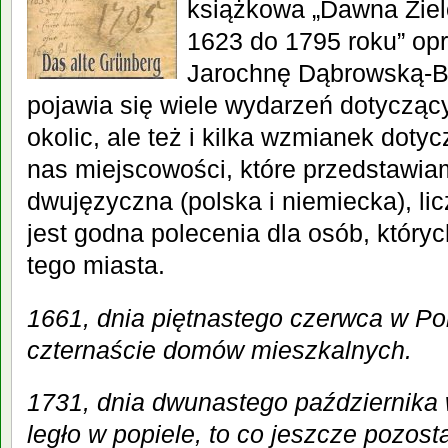
książkowa „Dawna Ziel
1623 do 1795 roku” op
Jarochnę Dąbrowską-Bu
pojawia się wiele wydarzeń dotyczący
okolic, ale też i kilka wzmianek doty
nas miejscowości, które przedstawiam
dwujęzyczna (polska i niemiecka), li
jest godna polecenia dla osób, który
tego miasta.
1661, dnia piętnastego czerwca w Po
czternaście domów mieszkalnych.
1731, dnia dwunastego października 
legło w popiele, to co jeszcze pozost