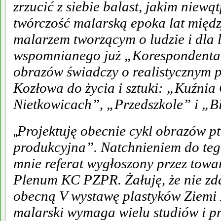
zrzucić z siebie balast, jakim niewą
twórczość malarską epoka lat międz
malarzem tworzącym o ludzie i dla
wspomnianego już „Korespondenta 
obrazów świadczy o realistycznym 
Kozłowa do życia i sztuki: „Kuźni
Nietkowicach”, „Przedszkole” i „B
Projektuję obecnie cykl obrazów pt
„
produkcyjna”. Natchnieniem do tego
mnie referat wygłoszony przez towa
Plenum KC PZPR. Żałuję, że nie zd
obecną V wystawę plastyków Ziemi L
malarski wymaga wielu studiów i p