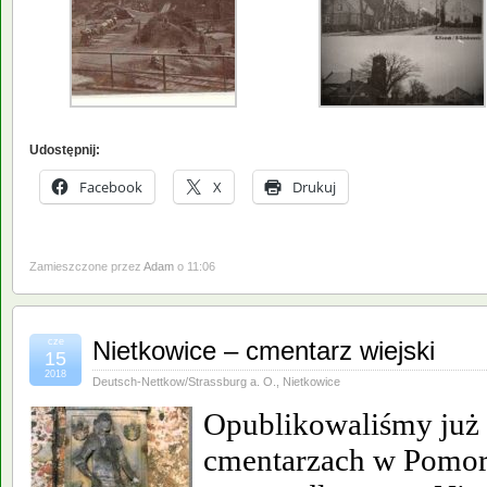
Udostępnij:
Facebook
X
Drukuj
Zamieszczone przez
Adam
o 11:06
cze
Nietkowice – cmentarz wiejski
15
2018
Deutsch-Nettkow/Strassburg a. O.
,
Nietkowice
Opublikowaliśmy już 
cmentarzach w Pomors