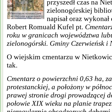
przyszedł czas na Nie
zielonogórskiej biblio
napisał oraz wykonał d
Robert Romuald Kufel pt.
Cmentarz
roku w granicach województwa lubu
zielonogórski. Gminy Czerwieńsk i
O wiejskim cmentarzu w Nietkowica
tak.
Cmentarz o powierzchni 0,63 ha, za
protestanckiej, a położony w północ
prawej stronie drogi prowadzącej d
połowie XIX wieku na planie trape
nieregularnie obsadzonych dębami.