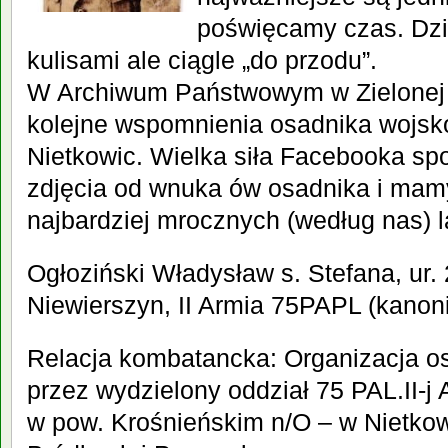
poświęcamy czas. Dz
kulisami ale ciągle „do przodu”.
W Archiwum Państwowym w Zielonej
kolejne wspomnienia osadnika wojsk
Nietkowic. Wielka siła Facebooka s
zdjęcia od wnuka ów osadnika i mamy
najbardziej mrocznych (według nas) l
Ogłoziński Władysław s. Stefana, ur. 
Niewierszyn, II Armia 75PAPL (kanoni
Relacja kombatancka: Organizacja 
przez wydzielony oddział 75 PAL.II-
w pow. Krośnieńskim n/O – w Nietko