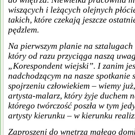
wiszących i leżących olejnych płóci
takich, które czekają jeszcze ostatn
pędzlem.
Na pierwszym planie na sztalugach 
który od razu przyciąga naszą uwag
„Korespondent wiejski”. I zanim jes
nadchodzącym na nasze spotkanie 
spojrzeniu człowiekiem – wiemy już,
artysta-malarz, który żyje duchem na
którego twórczość poszła w tym je
artysty kierunku – w kierunku reali
Zaproszeni do wnętrza małego dom