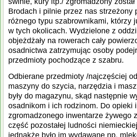
świnie, kury itp./ zgromadzony zosta
Brodach i pilnie przez nas strzeżony 
różnego typu szabrownikami, którzy j
w tych okolicach. Wydzielone z oddzia
objeżdżały na rowerach cały powierz
osadnictwa zatrzymując osoby podejr
przedmioty pochodzące z szabru.
Odbierane przedmioty /najczęściej od
maszyny do szycia, narzędzia i masz
były do magazynu, skąd następnie w
osadnikom i ich rodzinom. Do opieki 
zgromadzonego inwentarze żywego za
część pozostałej ludności niemieckiej.
jednakże było im wydawane np. mleko