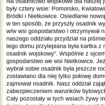
Na osadnictwo wojskowe dla naszej 
były cztery wsie: Pomorsko, Kwiatowi
Bródki i Nietkowice. Osiedlanie now
w ten sposób, że przyszły osadnik wyb
w/w wsi gospodarstwo i otrzymywał 
naszego oddziału przydział na piśmie
tego domu przylepiana była kartka z 
osadnik wojskowy”. Wspólnie z ojcem
gospodarstwo we wsi Nietkowice. Jeż
wybrał sobie osadnik była jeszcze ro
zostawiano dla niej tylko połowę dom
zajmował osadnik. Nasz oddział zają
zabezpieczeniem warunków bytowych
Cały pozostały w tych wsiach żywy in