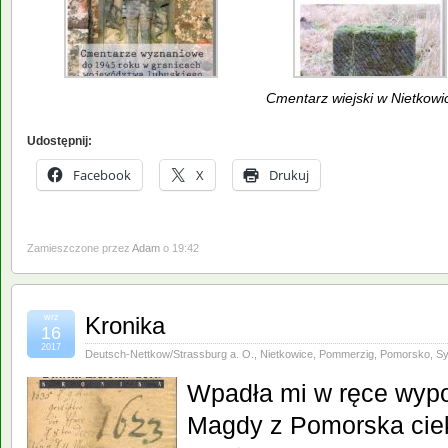
Cmentarz wiejski w Nietkowi
Udostępnij:
Facebook
X
Drukuj
Zamieszczone przez
Adam
o 19:42
wrz
Kronika
16
2017
Deutsch-Nettkow/Strassburg a. O.
,
Nietkowice
,
Pommerzig
,
Pomorsko
,
Sy
Wpadła mi w ręce wyp
Magdy z Pomorska cie