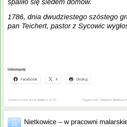
spaliło się siedem domów.
1786, dnia dwudziestego szóstego gru
pan Teichert, pastor z Sycowic wygło
Udostępnij:
Facebook
X
Drukuj
Zamieszczone przez
Adam
o 21:05
Tagged with:
Deutsch-Nettkow
,
K
mar
Nietkowice – w pracowni malarski
21