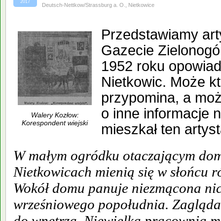
2017
Deutsch-Nettkow/Strassburg a. O.
,
Nietkowice
Przedstawiamy art
Gazecie Zielonogór
1952 roku opowiad
Nietkowic. Może kt
przypomina, a moż
o inne informacje 
Walery Kozłow:
Korespondent wiejski
mieszkał ten artyst
W
małym ogródku otaczającym dom
Nietkowicach mienią się w słońcu 
Wokół domu panuje niezmącona nic
wrześniowego popołudnia. Zagląda
do wnętrza. Niewielka pracownia ma