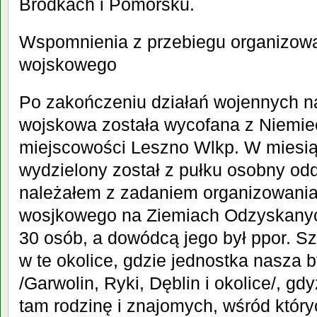
Bródkach i Pomorsku.
Wspomnienia z przebiegu organizow
wojskowego
Po zakończeniu działań wojennych n
wojskowa została wycofana z Niemie
miejscowości Leszno Wlkp. W miesią
wydzielony został z pułku osobny oddz
należałem z zadaniem organizowania
wosjkowego na Ziemiach Odzyskanych
30 osób, a dowódcą jego był ppor. Sz
w te okolice, gdzie jednostka nasza 
/Garwolin, Ryki, Dęblin i okolice/, gd
tam rodzinę i znajomych, wśród któr