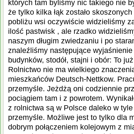
których tam byliśmy nic takiego nie b
że tylko kilka łąk zostało skoszonych
pobliżu wsi oczywiście widzieliśmy z
ilość pastwisk ,
ale rzadko widzieliś
naszym długim zwiedzaniu i po star
znaleźliśmy następujące wyjaśnienie 
budynków, stodół, stajni i obór: To już
Rolnictwo nie ma wielkiego znaczenia
mieszkańców Deutsch-Nettkow. Prac
przemyśle. Jeżdżą oni codziennie prz
pociągiem tam i z powrotem. Wynikał
z rolnictwa są w Polsce daleko w ty
przemyśle. Możliwe jest to tylko dla 
dobrym połączeniem kolejowym z mia