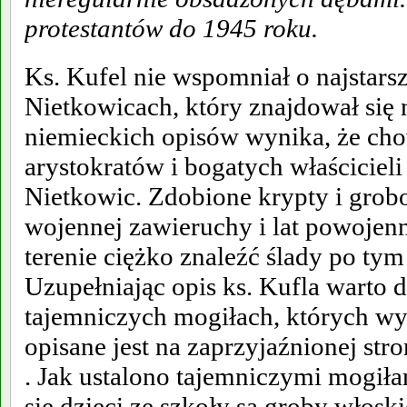
protestantów do 1945 roku.
Ks. Kufel nie wspomniał o najstar
Nietkowicach, który znajdował się 
niemieckich opisów wynika, że ch
arystokratów i bogatych właścicieli
Nietkowic. Zdobione krypty i grob
wojennej zawieruchy i lat powojen
terenie ciężko znaleźć ślady po ty
Uzupełniając opis ks. Kufla warto 
tajemniczych mogiłach, których wy
opisane jest na zaprzyjaźnionej str
. Jak ustalono tajemniczymi mogiła
się dzieci ze szkoły są groby włosk