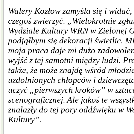
Walery Kozłow zamyśla się i widać, 
czegoś zwierzyć. „Wielokrotnie zgł
Wydziale Kultury WRN w Zielonej G
podjąłbym się dekoracji świetlic. M
moja praca daje mi dużo zadowolen
wyjść z tej samotni między ludzi. P
także, że może znajdę wśród młodzie
uzdolnionych chłopców i dziewczęta
uczyć „pierwszych kroków” w sztuce
scenograficznej. Ale jakoś te wszyst
znalazły do tej pory oddźwięku w 
Kultury”.