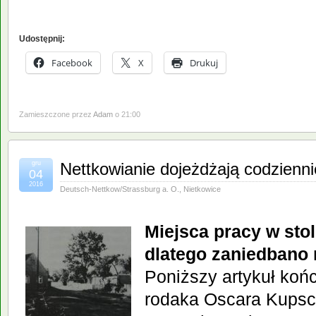
Udostępnij:
Facebook
X
Drukuj
Zamieszczone przez
Adam
o 21:00
gru
Nettkowianie dojeżdżają codzienn
04
2016
Deutsch-Nettkow/Strassburg a. O.
,
Nietkowice
Miejsca pracy w sto
dlatego
zaniedbano 
Poniższy artykuł końc
rodaka Oscara Kupsc