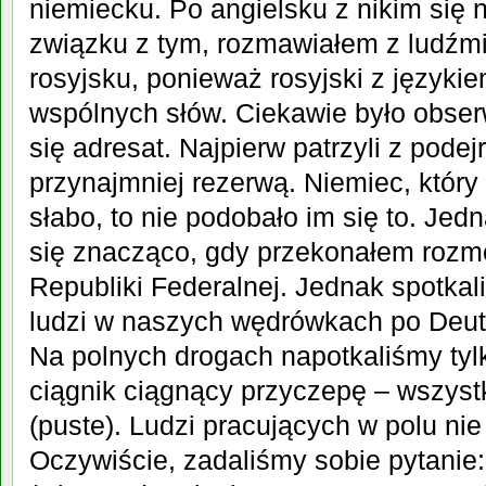
niemiecku. Po angielsku z nikim się
związku z tym, rozmawiałem z ludźmi
rosyjsku, ponieważ rosyjski z języki
wspólnych słów. Ciekawie było obse
się adresat. Najpierw patrzyli z podej
przynajmniej rezerwą. Niemiec, który
słabo, to nie podobało im się to. Jed
się znacząco, gdy przekonałem rozm
Republiki Federalnej. Jednak spotka
ludzi w naszych wędrówkach po Deuts
Na polnych drogach napotkaliśmy tyl
cią
gnik ciągnący przyczepę – wsz
yst
(puste). Ludzi pracujących w polu nie
Oczywiście, zadaliśmy sobie pytanie: 