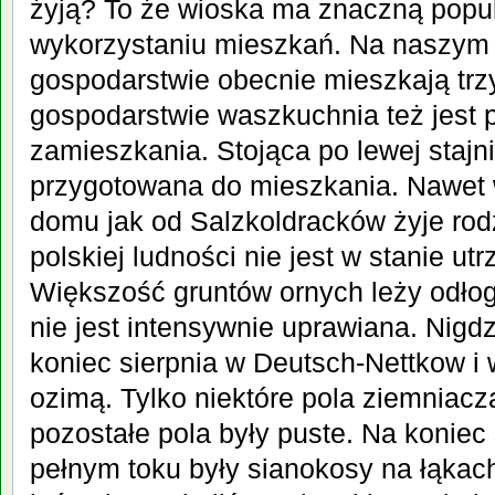
żyją? To że wioska ma znaczną popu
wykorzystaniu mieszkań. Na naszym
gospodarstwie obecnie mieszkają trz
gospodarstwie waszkuchnia też jest
zamieszkania. Stojąca
po lewej stajn
przygotowana do mieszkania. Nawet
domu jak od Salzkoldracków żyje rodz
polskiej ludności nie jest w stanie ut
Większość gruntów ornych leży odłog
nie jest intensywnie uprawiana. Nigdz
koniec sierpnia w Deutsch-Nettkow i 
ozimą. Tylko niektóre pola ziemniacz
pozostałe pola były puste. Na koniec
pełnym toku były sianokosy na łąkac