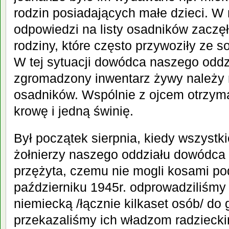
rodzin posiadających małe dzieci. W
odpowiedzi na listy osadników zaczę
rodziny, które często przywoziły ze 
W tej sytuacji dowódca naszego oddzi
zgromadzony inwentarz żywy należy r
osadników. Wspólnie z ojcem otrzyma
krowę i jedną świnię.
Był początek sierpnia, kiedy wszystk
żołnierzy naszego oddziału dowódca 
przężyta, czemu nie mogli kosami po
październiku 1945r. odprowadziliśmy
niemiecką /łącznie kilkaset osób/ do 
przekazaliśmy ich władzom radzieck