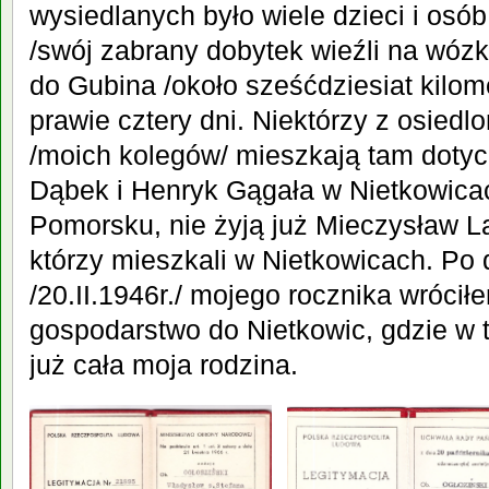
wysiedlanych było wiele dzieci i os
/swój zabrany dobytek wieźli na wózk
do Gubina /około sześćdziesiat kilo
prawie cztery dni. Niektórzy z osied
/moich kolegów/ mieszkają tam dotyc
Dąbek i Henryk Gągała w Nietkowicac
Pomorsku, nie żyją już Mieczysław La
którzy mieszkali w Nietkowicach. Po 
/20.II.1946r./ mojego rocznika wróci
gospodarstwo do Nietkowic, gdzie w 
już cała moja rodzina.