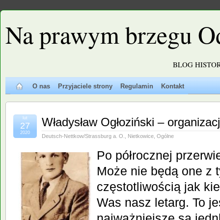
Na prawym brzegu O
BLOG HISTO
O nas
Przyjaciele strony
Regulamin
Kontakt
lut
Władysław Ogłoziński – organizac
27
2020
Deutsch-Nettkow/Strassburg a. O.
,
Nietkowice
,
Ogólne
Po półrocznej przerwi
Może nie będą one z 
częstotliwością jak ki
Was nasz letarg. To j
najważniejsze są jednk