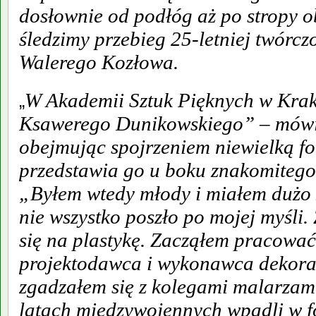
dosłownie od podłóg aż po stropy o
śledzimy przebieg 25-letniej twórczo
Walerego Kozłowa.
W Akademii Sztuk Pięknych w Kra
„
Ksawerego Dunikowskiego” – mówi
obejmując spojrzeniem niewielką fot
przedstawia go u boku znakomitego 
„Byłem wtedy młody i miałem dużo 
nie wszystko poszło po mojej myśli.
się na plastykę. Zacząłem pracować
projektodawca i wykonawca dekorac
zgadzałem się z kolegami malarzami
latach międzywojennych wpadli w f