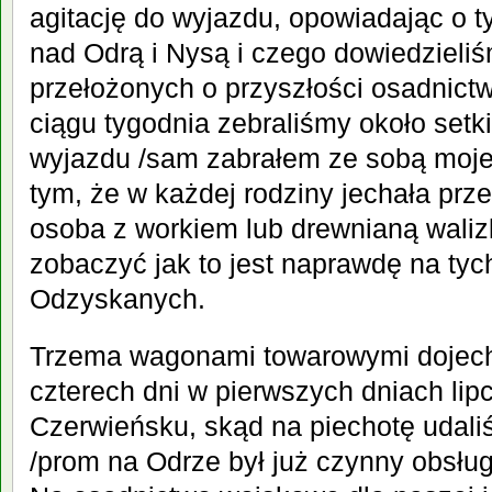
agitację do wyjazdu, opowiadając o t
nad Odrą i Nysą i czego dowiedzieli
przełożonych o przyszłości osadnict
ciągu tygodnia zebraliśmy około setk
wyjazdu /sam zabrałem ze sobą mojeg
tym, że w każdej rodziny jechała prz
osoba z workiem lub drewnianą walizk
zobaczyć jak to jest naprawdę na ty
Odzyskanych.
Trzema wagonami towarowymi dojech
czterech dni w pierwszych dniach lipc
Czerwieńsku, skąd na piechotę udali
/prom na Odrze był już czynny obsłu