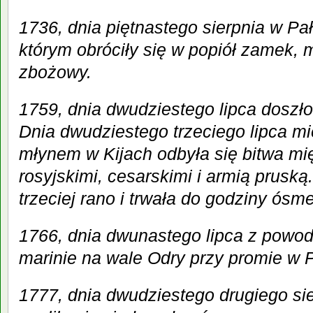
1736, dnia piętnastego sierpnia w Pał
którym obróciły się w popiół zamek, 
zbożowy.
1759, dnia dwudziestego lipca doszło 
Dnia dwudziestego trzeciego lipca 
młynem w Kijach odbyła się bitwa m
rosyjskimi, cesarskimi i armią pruską
trzeciej rano i trwała do godziny ósme
1766, dnia dwunastego lipca z powodu
marinie na wale Odry przy promie w 
1777, dnia dwudziestego drugiego s