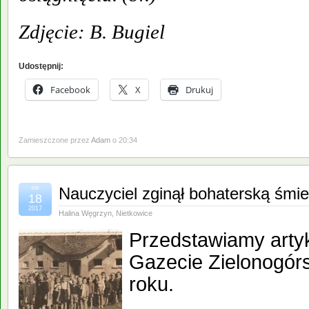
Zdjęcie: B. Bugiel
Udostępnij:
Facebook
X
Drukuj
Zamieszczone przez
Adam
o 20:34
sie
Nauczyciel zginął bohaterską śmie
18
2017
Halina Węgrzyn
,
Nietkowice
Przedstawiamy arty
Gazecie Zielonogórs
roku.