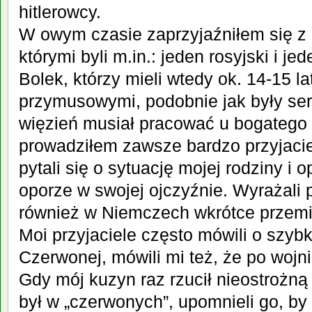
hitlerowcy.
W owym czasie zaprzyjaźniłem się z
którymi byli m.in.: jeden rosyjski i je
Bolek, którzy mieli wtedy ok. 14-15 la
przymusowymi, podobnie jak były serbs
więzień musiał pracować u bogatego 
prowadziłem zawsze bardzo przyjacie
pytali się o sytuację mojej rodziny i 
oporze w swojej ojczyźnie. Wyrażali 
również w Niemczech wkrótce przemi
Moi przyjaciele często mówili o szybk
Czerwonej, mówili mi też, że po wojn
Gdy mój kuzyn raz rzucił nieostrożną
był w „czerwonych”, upomnieli go, b