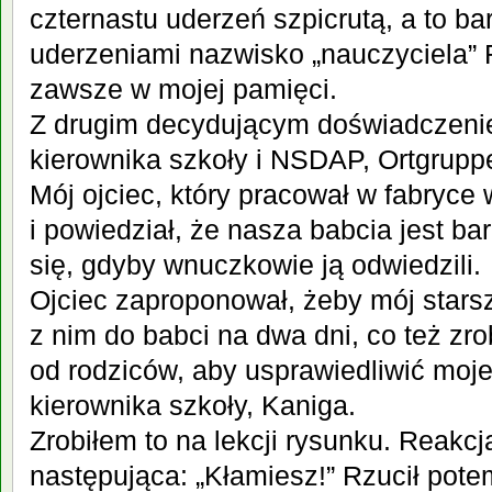
czternastu uderzeń szpicrutą, a to ba
uderzeniami nazwisko „nauczyciela” 
zawsze w mojej pamięci.
Z drugim decydującym doświadczeni
kierownika szkoły i NSDAP, Ortgruppe
Mój ojciec, który pracował w fabryce 
i powiedział, że nasza babcia jest ba
się, gdyby wnuczkowie ją odwiedzili.
Ojciec zaproponował, żeby mój starsz
z nim do babci na dwa dni, co też zro
od rodziców, aby usprawiedliwić moje
kierownika szkoły, Kaniga.
Zrobiłem to na lekcji rysunku. Reakcj
następująca: „Kłamiesz!” Rzucił pot