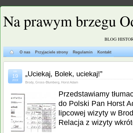
Na prawym brzegu O
BLOG HISTO
O nas
Przyjaciele strony
Regulamin
Kontakt
sie
„Uciekaj, Bolek, uciekaj!”
19
2019
Brody
,
Gross-Blumberg
,
Horst Adam
Przedstawiamy tłumacz
do Polski Pan Horst 
lipcowej wizyty w Brod
Relacja z wizyty wkrót