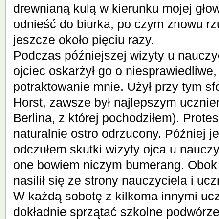
drewnianą kulą w kierunku mojej gło
odnieść do biurka, po czym znowu rzu
jeszcze około pięciu razy.
Podczas późniejszej wizyty u naucz
ojciec oskarżył go o niesprawiedliwe
potraktowanie mnie. Użył przy tym sf
Horst, zawsze był najlepszym ucznie
Berlina, z której pochodziłem). Prote
naturalnie ostro odrzucony. Później j
odczułem skutki wizyty ojca u nauczy
one bowiem niczym bumerang. Obok 
nasilił się ze strony nauczyciela i uc
W każdą sobotę z kilkoma innymi uc
dokładnie sprzątać szkolne podwórz