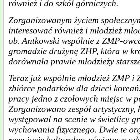
również i do szkół górniczych.
Zorganizowanym życiem społecznym
interesować również i młodzież młod
ob. Antkowski wspólnie z ZMP-owc
gromadzie drużynę ZHP, która w kr
dorównała prawie młodzieży starsze
Teraz już wspólnie młodzież ZMP i 
zbiórce podarków dla dzieci koreańs
pracy jedno z czołowych miejsc w p
Zorganizowano zespół artystyczny, k
występował na scenie w świetlicy gr
wychowania fizycznego. Dwie te org
ręce życie kulturalno-oświatowe szk