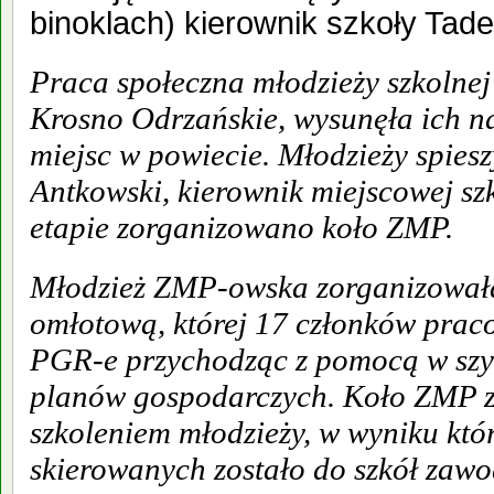
binoklach) kierownik szkoły Tad
Praca społeczna młodzieży szkolnej
Krosno Odrzańskie, wysunęła ich n
miejsc w powiecie. Młodzieży spies
Antkowski, kierownik miejscowej sz
etapie zorganizowano koło ZMP.
Młodzież ZMP-owska zorganizowała
omłotową, której 17 członków prac
PGR-e przychodząc z pomocą w szy
planów gospodarczych. Koło ZMP z
szkoleniem młodzieży, w wyniku któr
skierowanych zostało do szkół zaw