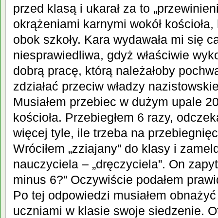
przed klasą i ukarał za to „przewinie
okrążeniami karnymi wokół kościoła, 
obok szkoły. Kara wydawała mi się c
niesprawiedliwa, gdyż właściwie wyk
dobrą pracę, którą należałoby pochw
zdziałać przeciw władzy nazistowski
Musiałem przebiec w dużym upale 20
kościoła. Przebiegłem 6 razy, odczek
więcej tyle, ile trzeba na przebiegni
Wróciłem „zziajany” do klasy i zamel
nauczyciela – „dręczyciela”. On zapyta
minus 6?” Oczywiście podałem prawi
Po tej odpowiedzi musiałem obnażyć
uczniami w klasie swoje siedzenie. 