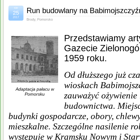
sie
Run budowlany na Babimojszczyź
25
2017
Brody
,
Pomorsko
Przedstawiamy art
Gazecie Zielonogór
1959 roku.
Od dłuższego już cz
wioskach Babimojszc
Adaptacja pałacu w
zauważyć ożywienie
Pomorsku
budownictwa. Miejs
budynki gospodarcze, obory, chlewy
mieszkalne. Szczególne nasilenie r
występuje w Kramsku Nowym i Star