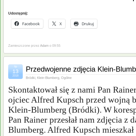
Udostępnij:
Facebook
X
Drukuj
Zamieszczone przez
Adam
o 09:55
lip
Przedwojenne zdjęcia Klein-Blumb
13
2018
Bródki
,
Klein-Blumberg
,
Ogólne
Skontaktował się z nami Pan Raine
ojciec Alfred Kupsch przed wojną
Klein-Blumberg (Bródki). W kores
Pan Rainer przesłał nam zdjęcia z 
Blumberg. Alfred Kupsch mieszkał