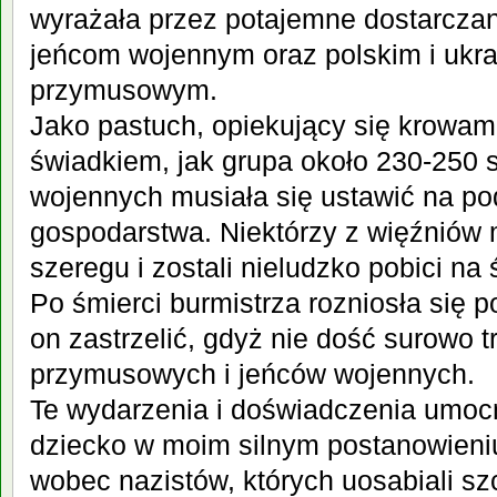
wyrażała przez potajemne dostarczan
jeńcom wojennym oraz polskim i ukr
przymusowym.
Jako pastuch, opiekujący się krowam
świadkiem, jak grupa około 230-250 
wojennych musiała się ustawić na 
gospodarstwa. Niektórzy z więźniów m
szeregu i zostali nieludzko pobici na 
Po śmierci burmistrza rozniosła się p
on zastrzelić, gdyż nie dość surowo t
przymusowych i jeńców wojennych.
Te wydarzenia i doświadczenia umocn
dziecko w moim silnym postanowieni
wobec nazistów, których uosabiali sz