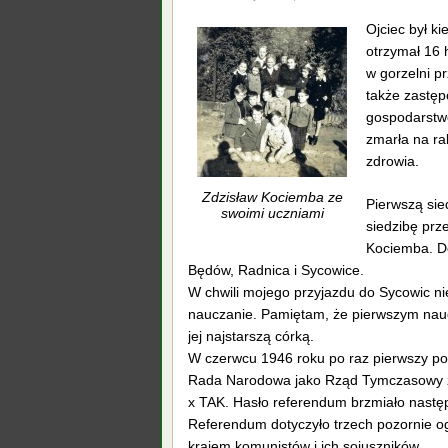
Ojciec był k
otrzymał 16 
w gorzelni pr
także zastęp
gospodarstwo
zmarła na ra
zdrowia.
Zdzisław Kociemba ze
Pierwszą sie
swoimi uczniami
siedzibę prz
Kociemba. Do
Będów, Radnica i Sycowice.
W chwili mojego przyjazdu do Sycowic ni
nauczanie. Pamiętam, że pierwszym naucz
jej najstarszą córką.
W czerwcu 1946 roku po raz pierwszy po
Rada Narodowa jako Rząd Tymczasowy zar
x TAK. Hasło referendum brzmiało następ
Referendum dotyczyło trzech pozornie og
krajem komunistów i ich sojuszników.