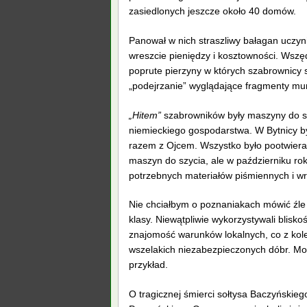
zasiedlonych jeszcze około 40 domów.
Panował w nich straszliwy bałagan uczy
wreszcie pieniędzy i kosztowności. Wszęd
poprute pierzyny w których szabrownicy 
„podejrzanie” wyglądające fragmenty mu
„Hitem”
szabrowników były maszyny do sz
niemieckiego gospodarstwa. W Bytnicy by
razem z Ojcem. Wszystko było pootwiera
maszyn do szycia, ale w październiku ro
potrzebnych materiałów piśmiennych i w
Nie chciałbym o poznaniakach mówić źle b
klasy. Niewątpliwie wykorzystywali blisk
znajomość warunków lokalnych, co z kolei
wszelakich niezabezpieczonych dóbr. Mo
przykład.
O tragicznej śmierci sołtysa Baczyńskie