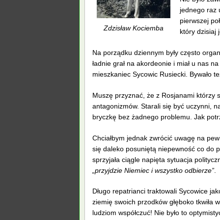
jednego raz 
pierwszej po
Zdzisław Kociemba
który dzisiaj
Na porządku dziennym były często organ
ładnie grał na akordeonie i miał u nas na
mieszkaniec Sycowic Rusiecki. Bywało też
Muszę przyznać, że z Rosjanami którzy s
antagonizmów. Starali się być uczynni, n
bryczkę bez żadnego problemu. Jak potrze
Chciałbym jednak zwrócić uwagę na pewi
się daleko posuniętą niepewność co do 
sprzyjała ciągle napięta sytuacja polity
„przyjdzie Niemiec i wszystko odbierze”
.
Długo repatrianci traktowali Sycowice ja
ziemię swoich przodków głęboko tkwiła w 
ludziom współczuć! Nie było to optymist