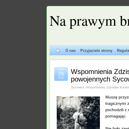
Na prawym b
O nas
Przyjaciele strony
Regul
cze
Wspomnienia Zdzis
26
powojennych Syco
2015
Sycowice
,
Wspomnienia
,
Zdzisław Kocie
Muszę przyz
tragicznymi 
pochodzili z
pomagając.
Nie było zawi