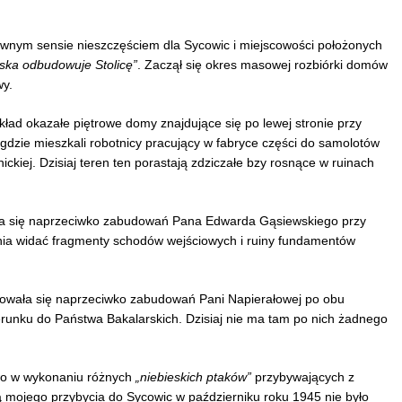
ewnym sensie nieszczęściem dla Sycowic i miejscowości położonych
lska odbudowuje Stolicę”
. Zaczął się okres masowej rozbiórki domów
y.
ład okazałe piętrowe domy znajdujące się po lewej stronie przy
 gdzie mieszkali robotnicy pracujący w fabryce części do samolotów
ickiej. Dzisiaj teren ten porastają zdziczałe bzy rosnące w ruinach
ąca się naprzeciwko zabudowań Pana Edwarda Gąsiewskiego przy
dnia widać fragmenty schodów wejściowych i ruiny fundamentów
jdowała się naprzeciwko zabudowań Pani Napierałowej po obu
ierunku do Państwa Bakalarskich. Dzisiaj nie ma tam po nich żadnego
wo w wykonaniu różnych
„niebieskich ptaków”
przybywających z
lą mojego przybycia do Sycowic w październiku roku 1945 nie było