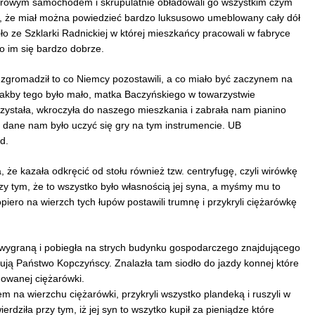
arowym samochodem i skrupulatnie obładowali go wszystkim czym
, że miał można powiedzieć bardzo luksusowo umeblowany cały dół
iło ze Szklarki Radnickiej w której mieszkańcy pracowali w fabryce
o im się bardzo dobrze.
i, zgromadził to co Niemcy pozostawili, a co miało być zaczynem na
Jakby tego było mało, matka Baczyńskiego w towarzystwie
zystała, wkroczyła do naszego mieszkania i zabrała nam pianino
ie dane nam było uczyć się gry na tym instrumencie. UB
d.
 że kazała odkręcić od stołu również tzw. centryfugę, czyli wirówkę
y tym, że to wszystko było własnością jej syna, a myśmy mu to
piero na wierzch tych łupów postawili trumnę i przykryli ciężarówkę
 wygraną i pobiegła na strych budynku gospodarczego znajdującego
ują Państwo Kopczyńscy. Znalazła tam siodło do jazdy konnej które
dowanej ciężarówki.
m na wierzchu ciężarówki, przykryli wszystko plandeką i ruszyli w
erdziła przy tym, iż jej syn to wszytko kupił za pieniądze które