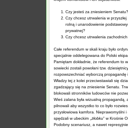
Czy jesteś za zniesieniem Senatu
Czy chcesz utrwalenia w przyszłe
rolną i unarodowienie podstawowyc
prywatnej?
Czy chcesz utrwalenia zachodnich 
Całe referendum w skali kraju było ordyn
specjalnie oddelegowana do Polski ekipa 
Pamiętam dokładnie, że referendum to w
sowiecki zostali powołani tzw. dziesiętnicy
rozpowszechniać wyborczą propagandę i 
Władzy tej z kolei przeciwstawiali się d
zgadzający się na zniesienie Senatu. T
blokowali stronników ludowców nie pozwal
Wieś zalana była wizualną propagandą, a
pilnowali aby wszystko to co było rozwies
przysłowiowa kamfora. Nieprawomyślni i 
spędzali w ubeckim „
żłobku
” w Krośnie 
Podobny scenariusz, a nawet represyjni