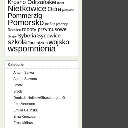
Krosno Odrzańskie
most
Nietkowice
Odra
plemiona
Pommerzig
Pomorsko
pożar
pradzieje
roboty przymusowe
Radnica
Syberia
Sycowice
Skąpe
szkoła
wojsko
Tauentzien
wspomnienia
Kategorie
Antoni Salwa
Antoni Stawera
Bródki
Brody
Deutsch-Nettkow/Strassburg a. O.
Edit Ziermann
Emilia Galińska
Erna Kreuziger
Ernst Möbus