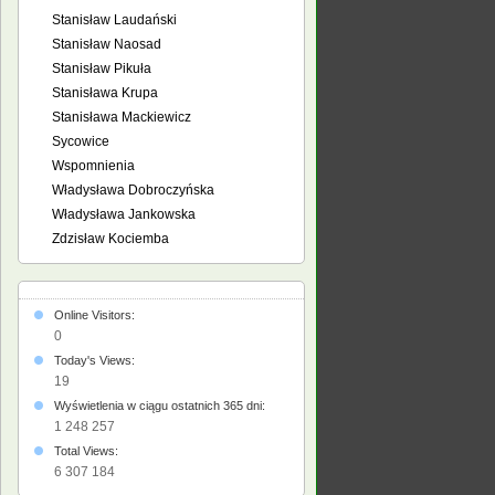
Stanisław Laudański
Stanisław Naosad
Stanisław Pikuła
Stanisława Krupa
Stanisława Mackiewicz
Sycowice
Wspomnienia
Władysława Dobroczyńska
Władysława Jankowska
Zdzisław Kociemba
Online Visitors:
0
Today's Views:
19
Wyświetlenia w ciągu ostatnich 365 dni:
1 248 257
Total Views:
6 307 184