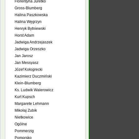
Florentyna Juretko
Gross-Blumberg
Halina Paszkowska
Halina Węgrzyn
Henryk Bytniewski
Horst Adam
Jadwiga Andrzejaszek
Jadwiga Orzeszko
Jan Jarosz
Jan Messyasz
Józef Kołogrecki
Kazimierz Duczmiński
Klein-Blumberg
Ks. Ludwik Walerowicz
Kurt Kupsch
Margarete Lehmann
Mikołaj Zubik
Nietkowice
Ogólne
Pommerzig
Pomorsko