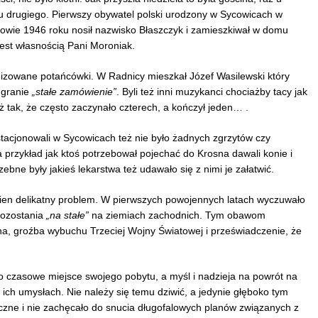
u drugiego. Pierwszy obywatel polski urodzony w Sycowicach w
łowie 1946 roku nosił nazwisko Błaszczyk i zamieszkiwał w domu
 jest własnością Pani Moroniak.
izowane potańcówki. W Radnicy mieszkał Józef Wasilewski który
 granie
„stałe zamówienie”
. Byli też inni muzykanci chociażby tacy jak
 tak, że często zaczynało czterech, a kończył jeden… .
tacjonowali w Sycowicach też nie było żadnych zgrzytów czy
a przykład jak ktoś potrzebował pojechać do Krosna dawali konie i
bne były jakieś lekarstwa też udawało się z nimi je załatwić.
en delikatny problem. W pierwszych powojennych latach wyczuwało
pozostania
„na stałe”
na ziemiach zachodnich. Tym obawom
czna, groźba wybuchu Trzeciej Wojny Światowej i przeświadczenie, że
ko czasowe miejsce swojego pobytu, a myśl i nadzieja na powrót na
ich umysłach. Nie należy się temu dziwić, a jedynie głęboko tym
yczne i nie zachęcało do snucia długofalowych planów związanych z