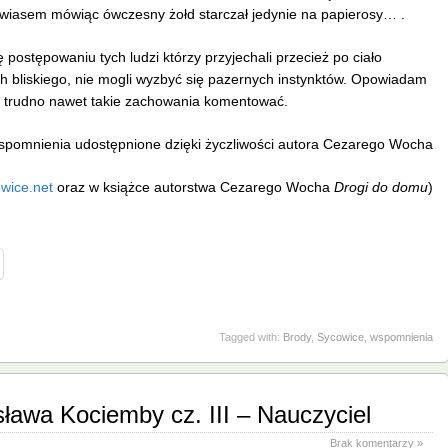
awiasem mówiąc ówczesny żołd starczał jedynie na papierosy… .
 postępowaniu tych ludzi którzy przyjechali przecież po ciało
ich bliskiego, nie mogli wyzbyć się pazernych instynktów. Opowiadam
bo trudno nawet takie zachowania komentować.
pomnienia udostępnione dzięki życzliwości autora Cezarego Wocha
wice.net
oraz w książce autorstwa Cezarego Wocha
Drogi do domu
)
Tagged with:
Brody
,
Sycowice
,
wspomnienia
ława Kociemby cz. III – Nauczyciel
Brak komentarzy »