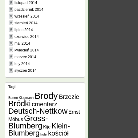
listopad 2014
październik 2014
wrzesień 2014
sierpień 2014
lipiec 2014
czerwiec 2014
maj 2014
kwiecień 2014
marzec 2014
luty 2014
styczeń 2014
Tagi
Brody
Brzezie
Benno Klugmann
Bródki
cmentarz
Deutsch-Nettkow
Ernst
Gross-
Möbus
Blumberg
Klein-
Kije
Blumberg
kościół
kolej