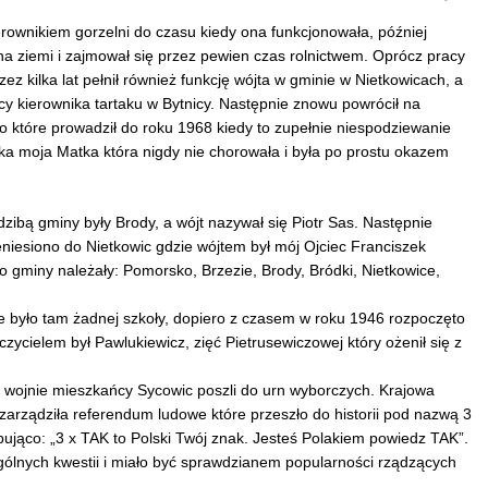
ierownikiem gorzelni do czasu kiedy ona funkcjonowała, później
ha ziemi i zajmował się przez pewien czas rolnictwem. Oprócz pracy
zez kilka lat pełnił również funkcję wójta w gminie w Nietkowicach, a
cy kierownika tartaku w Bytnicy. Następnie znowu powrócił na
 które prowadził do roku 1968 kiedy to zupełnie niespodziewanie
ka moja Matka która nigdy nie chorowała i była po prostu okazem
dzibą gminy były Brody, a wójt nazywał się Piotr Sas. Następnie
eniesiono do Nietkowic gdzie wójtem był mój Ojciec Franciszek
 gminy należały: Pomorsko, Brzezie, Brody, Bródki, Nietkowice,
e było tam żadnej szkoły, dopiero z czasem w roku 1946 rozpoczęto
ycielem był Pawlukiewicz, zięć Pietrusewiczowej który ożenił się z
 wojnie mieszkańcy Sycowic poszli do urn wyborczych. Krajowa
ządziła referendum ludowe które przeszło do historii pod nazwą 3
ująco: „3 x TAK to Polski Twój znak. Jesteś Polakiem powiedz TAK”.
ólnych kwestii i miało być sprawdzianem popularności rządzących