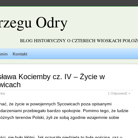
rzegu Odry
BLOG HISTORYCZNY O CZTERECH WIOSKACH POŁO
amin
Kontakt
ława Kociemby cz. IV – Życie w
wicach
mba
1 Odpowiedź »
nać, że życie w powojennych Sycowicach poza opisanymi
zdarzeniami przebiegało bardzo spokojnie. Pomimo tego, że ludzie
 różnych terenów Polski, żyli ze sobą zgodnie wzajemnie sobie
ści, nie było kłótni. Jak przyszła niedziela to była gościna, raz u