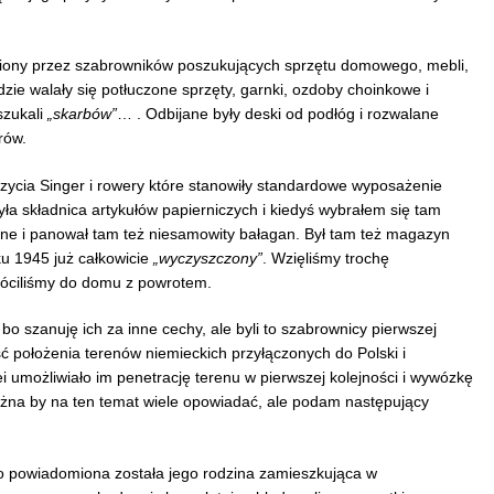
niony przez szabrowników poszukujących sprzętu domowego, mebli,
zie walały się potłuczone sprzęty, garnki, ozdoby choinkowe i
szukali
„skarbów”
… . Odbijane były deski od podłóg i rozwalane
rów.
ycia Singer i rowery które stanowiły standardowe wyposażenie
ła składnica artykułów papierniczych i kiedyś wybrałem się tam
ne i panował tam też niesamowity bałagan. Był tam też magazyn
ku 1945 już całkowicie
„wyczyszczony”
. Wzięliśmy trochę
róciliśmy do domu z powrotem.
o szanuję ich za inne cechy, ale byli to szabrownicy pierwszej
ość położenia terenów niemieckich przyłączonych do Polski i
 umożliwiało im penetrację terenu w pierwszej kolejności i wywózkę
żna by na ten temat wiele opowiadać, ale podam następujący
go powiadomiona została jego rodzina zamieszkująca w