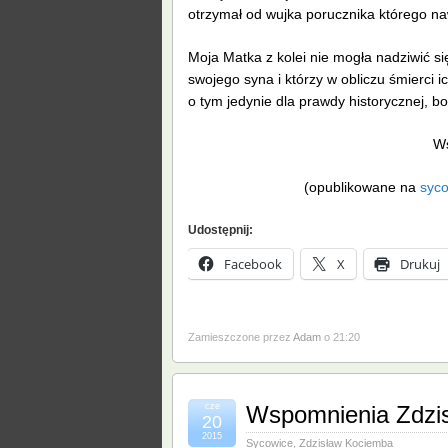
otrzymał od wujka porucznika którego n
Moja Matka z kolei nie mogła nadziwić się
swojego syna i którzy w obliczu śmierci 
o tym jedynie dla prawdy historycznej, 
Ws
(opublikowane na
syco
Udostępnij:
Facebook
X
Drukuj
Zamieszczone przez
Adam
o 21:20
cze
Wspomnienia Zdzis
20
2015
Sycowice
,
Zdzisław Kociemba