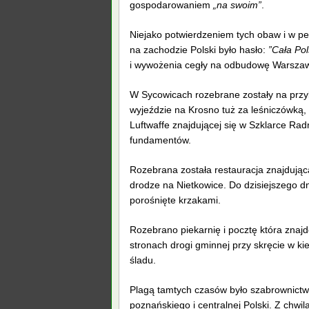
gospodarowaniem
„na swoim”
.
Niejako potwierdzeniem tych obaw i w p
na zachodzie Polski było hasło:
”Cała Po
i wywożenia cegły na odbudowę Warszaw
W Sycowicach rozebrane zostały na przyk
wyjeździe na Krosno tuż za leśniczówką,
Luftwaffe znajdującej się w Szklarce Radn
fundamentów.
Rozebrana została restauracja znajduj
drodze na Nietkowice. Do dzisiejszego 
porośnięte krzakami.
Rozebrano piekarnię i pocztę która zna
stronach drogi gminnej przy skręcie w k
śladu.
Plagą tamtych czasów było szabrownict
poznańskiego i centralnej Polski. Z chwi