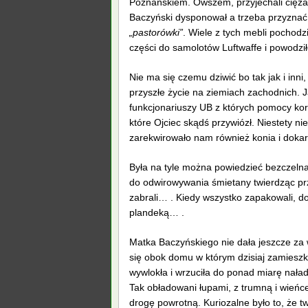
Poznańskiem. Owszem, przyjechali cięż
Baczyński dysponował a trzeba przyznać
„pastorówki”
. Wiele z tych mebli pochodz
części do samolotów Luftwaffe i powodził
Nie ma się czemu dziwić bo tak jak i inn
przyszłe życie na ziemiach zachodnich. 
funkcjonariuszy UB z których pomocy kor
które Ojciec skądś przywiózł. Niestety n
zarekwirowało nam również konia i dokar
Była na tyle można powiedzieć bezczelna,
do odwirowywania śmietany twierdząc prz
zabrali… . Kiedy wszystko zapakowali, do
plandeką… .
Matka Baczyńskiego nie dała jeszcze za
się obok domu w którym dzisiaj zamieszk
wywlokła i wrzuciła do ponad miarę nała
Tak obładowani łupami, z trumną i wieńce
drogę powrotną. Kuriozalne było to, że twi