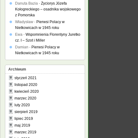
Danuta Bazia
-
Życiorys Józefa
Kołogreckiego – osadnika wojskowego
z Pomorska
Władysław
-
Pierwsi Polacy w
Nietkowicach w 1945 roku
Ewa
-
Wspomnienia Florentyny Juretko
cz. I – Szot i Miller
Damian
-
Pierwsi Polacy w
Nietkowicach w 1945 roku
Archiwum
styczeń 2021
listopad 2020
kwiecień 2020
marzec 2020
luty 2020
sierpień 2019
lipiec 2019
maj 2019
marzec 2019