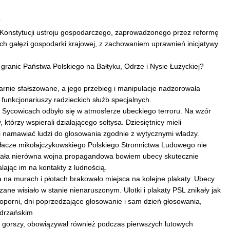
?
j Konstytucji ustroju gospodarczego, zaprowadzonego przez reformę
h gałęzi gospodarki krajowej, z zachowaniem uprawnień inicjatywy
granic Państwa Polskiego na Bałtyku, Odrze i Nysie Łużyckiej?
arnie sfałszowane, a jego przebieg i manipulacje nadzorowała
funkcjonariuszy radzieckich służb specjalnych.
 Sycowicach odbyło się w atmosferze ubeckiego terroru. Na wzór
, którzy wspierali działającego sołtysa. Dziesiętnicy mieli
namawiać ludzi do głosowania zgodnie z wytycznymi władzy.
ziałacze mikołajczykowskiego Polskiego Stronnictwa Ludowego nie
rwała nierówna wojna propagandowa bowiem ubecy skutecznie
ając im na kontakty z ludnością.
 na murach i płotach brakowało miejsca na kolejne plakaty. Ubecy
zane wisiało w stanie nienaruszonym. Ulotki i plakaty PSL znikały jak
oporni, dni poprzedzające głosowanie i sam dzień głosowania,
Odrzańskim
e gorszy, obowiązywał również podczas pierwszych lutowych