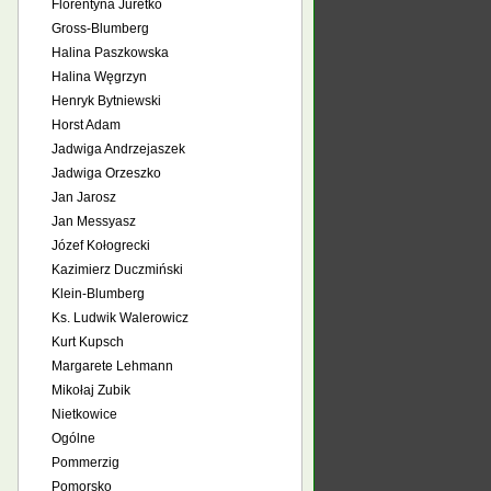
Florentyna Juretko
Gross-Blumberg
Halina Paszkowska
Halina Węgrzyn
Henryk Bytniewski
Horst Adam
Jadwiga Andrzejaszek
Jadwiga Orzeszko
Jan Jarosz
Jan Messyasz
Józef Kołogrecki
Kazimierz Duczmiński
Klein-Blumberg
Ks. Ludwik Walerowicz
Kurt Kupsch
Margarete Lehmann
Mikołaj Zubik
Nietkowice
Ogólne
Pommerzig
Pomorsko