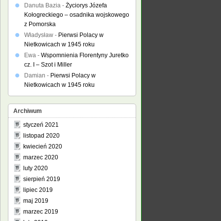
Danuta Bazia
-
Życiorys Józefa
Kołogreckiego – osadnika wojskowego
z Pomorska
Władysław
-
Pierwsi Polacy w
Nietkowicach w 1945 roku
Ewa
-
Wspomnienia Florentyny Juretko
cz. I – Szot i Miller
Damian
-
Pierwsi Polacy w
Nietkowicach w 1945 roku
Archiwum
styczeń 2021
listopad 2020
kwiecień 2020
marzec 2020
luty 2020
sierpień 2019
lipiec 2019
maj 2019
marzec 2019