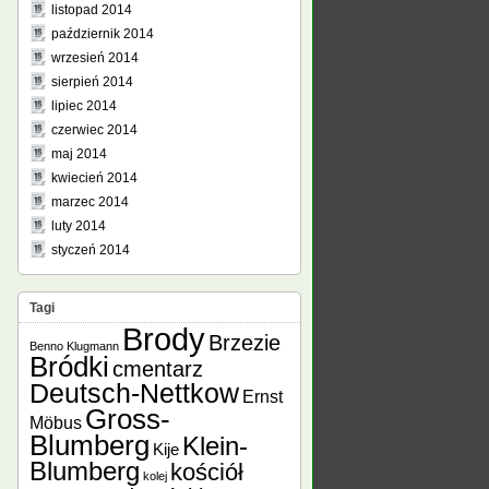
listopad 2014
październik 2014
wrzesień 2014
sierpień 2014
lipiec 2014
czerwiec 2014
maj 2014
kwiecień 2014
marzec 2014
luty 2014
styczeń 2014
Tagi
Brody
Brzezie
Benno Klugmann
Bródki
cmentarz
Deutsch-Nettkow
Ernst
Gross-
Möbus
Blumberg
Klein-
Kije
Blumberg
kościół
kolej