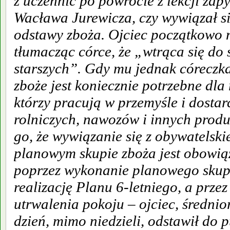
z uczennic po powrocie z lekcji zap
Wacława Jurewicza, czy wywiązał si
odstawy zboża. Ojciec początkowo n
tłumacząc córce, że „wtrąca się do
starszych”. Gdy mu jednak córeczka
zboże jest koniecznie potrzebne dla
którzy pracują w przemyśle i dosta
rolniczych, nawozów i innych prod
go, że wywiązanie się z obywatelsk
planowym skupie zboża jest obowią
poprzez wykonanie planowego skup
realizację Planu 6-letniego, a przez
utrwalenia pokoju – ojciec, średnio
dzień, mimo niedzieli, odstawił do 