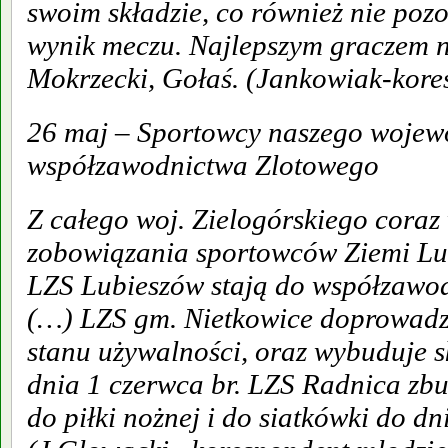
swoim składzie, co również nie poz
wynik meczu. Najlepszym graczem n
Mokrzecki, Gołaś. (Jankowiak-kore
26 maj – Sportowcy naszego wojew
współzawodnictwa Zlotowego
Z całego woj. Zielogórskiego coraz
zobowiązania sportowców Ziemi Lub
LZS Lubieszów stają do współzawo
(…) LZS gm. Nietkowice doprowadz
stanu używalności, oraz wybuduje s
dnia 1 czerwca br. LZS Radnica zb
do piłki nożnej i do siatkówki do dn