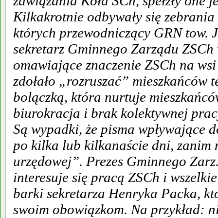
zawiązania Koła SCh, spełzły one j
Kilkakrotnie odbywały się zebrania
których przewodniczący GRN tow. Jó
sekretarz Gminnego Zarządu ZSCh w
omawiające znaczenie ZSCh na wsi 
zdołało „rozruszać” mieszkańców t
bolączką, która nurtuje mieszkańcó
biurokracja i brak kolektywnej pra
Są wypadki, że pisma wpływające d
po kilka lub kilkanaście dni, zani
urzędowej”. Prezes Gminnego Zarz.
interesuje się pracą ZSCh i wszelki
barki sekretarza Henryka Packa, kt
swoim obowiązkom. Na przykład: n