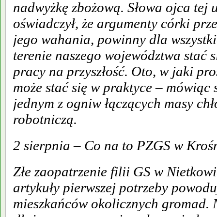
nadwyżkę zbożową. Słowa ojca tej u
oświadczył, że argumenty córki prz
jego wahania, powinny dla wszystk
terenie naszego województwa stać s
pracy na przyszłość. Oto, w jaki pr
może stać się w praktyce – mówiąc 
jednym z ogniw łączących masy chło
robotniczą.
2 sierpnia – Co na to PZGS w Kroś
Złe zaopatrzenie filii GS w Nietko
artykuły pierwszej potrzeby powodu
mieszkańców okolicznych gromad. Np