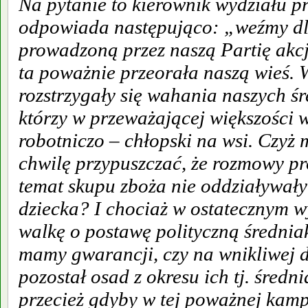
Na pytanie to kierownik wydziału
odpowiada następująco: „weźmy dl
prowadzoną przez naszą Partię akcj
ta poważnie przeorała naszą wieś. W
rozstrzygały się wahania naszych ś
którzy w przeważającej większości 
robotniczo – chłopski na wsi. Czyż
chwilę przypuszczać, że rozmowy 
temat skupu zboża nie oddziaływał
dziecka? I chociaż w ostatecznym 
walkę o postawę polityczną średnia
mamy gwarancji, czy na wnikliwej du
pozostał osad z okresu ich tj. śred
przecież gdyby w tej poważnej kamp