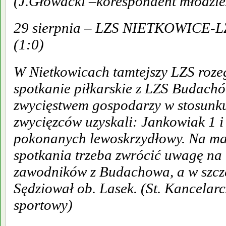
(J.Głowacki –korespondent młodzi
29 sierpnia – LZS NIETKOWICE
(1:0)
W Nietkowicach tamtejszy LZS roze
spotkanie piłkarskie z LZS Budachów
zwycięstwem gospodarzy w stosunku
zwycięzców uzyskali: Jankowiak 1 i
pokonanych lewoskrzydłowy. Na ma
spotkania trzeba zwrócić uwagę na 
zawodników z Budachowa, a w szcz
Sędziował ob. Lasek. (St. Kancelar
sportowy)