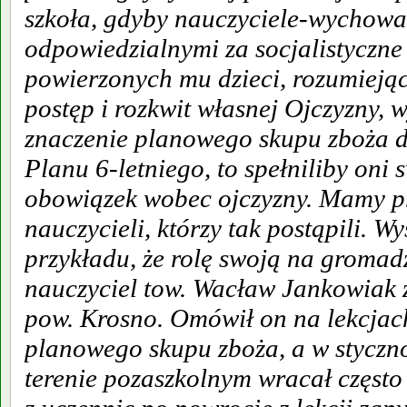
szkoła, gdyby nauczyciele-wychowaw
odpowiedzialnymi za socjalistyczn
powierzonych mu dzieci, rozumiejąc
postęp i rozkwit własnej Ojczyzny, w
znaczenie planowego skupu zboża dl
Planu 6-letniego, to spełniliby oni 
obowiązek wobec ojczyzny. Mamy pr
nauczycieli, którzy tak postąpili. W
przykładu, że rolę swoją na gromad
nauczyciel tow. Wacław Jankowiak 
pow. Krosno. Omówił on na lekcjac
planowego skupu zboża, a w styczno
terenie pozaszkolnym wracał często