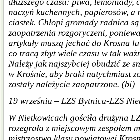
dłuższego czasu: piwa, lemoniady, c
naczyń kuchennych, papierosów, a 
ciastek. Chłopi gromady radnica s
zaopatrzenia rozgoryczeni, poniew
artykuły muszą jechać do Krosna lu
co tracą zbyt wiele czasu w tak waż
Należy jak najszybciej obudzić ze 
w Krośnie, aby braki natychmiast zost
zostały należycie zaopatrzone. (bi)
19 września – LZS Bytnica-LZS Nie
W Nietkowicach gościła drużyna LZ
rozegrała z miejscowym zespołem me
mistrzostwo klasy powiatowej Kros