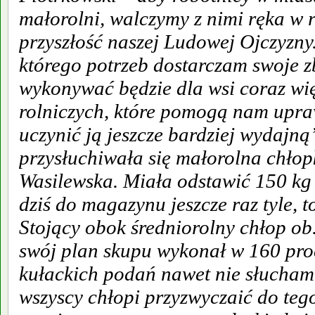
małorolni, walczymy z nimi ręka w r
przyszłość naszej Ludowej Ojczyzny.
którego potrzeb dostarczam swoje zb
wykonywać będzie dla wsi coraz wię
rolniczych, które pomogą nam upraw
uczynić ją jeszcze bardziej wydajn
przysłuchiwała się małorolna chło
Wasilewska. Miała odstawić 150 kg 
dziś do magazynu jeszcze raz tyle, t
Stojący obok średniorolny chłop ob
swój plan skupu wykonał w 160 proc
kułackich podań nawet nie słucham
wszyscy chłopi przyzwyczaić do teg