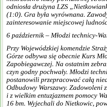
odniosła drużyna LZS „Nietkowian
(1:0). Gra była wyrównana. Zawody
zainteresowanie miejscowej ludnośc
6 październik – Młodzi technicy-Wa
Przy Wojewódzkiej komendzie Straż
Górze odbywa się obecnie Kurs Mł
Zapobiegawczej. Na ostatnim zebran
czyn godny pochwały. Młodzi techn
postanowili przepracować całą nied
Odbudowy Warszawy. Zadowoleni z
i z wielkim entuzjazmem pomocy Wa
16 bm. Wyjechali do Nietkowic, pow