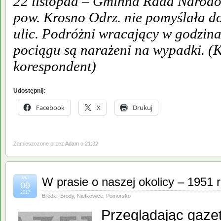
22 listopad – Gminna Rada Narodo
pow. Krosno Odrz. nie pomyślała do
ulic. Podróżni wracający w godzin
pociągu są narażeni na wypadki. (
korespondent)
Udostępnij:
Facebook
X
Drukuj
Zamieszczone przez
Adam
o 21:32
kwi
W prasie o naszej okolicy – 1951 
09
2017
Bródki
,
Brody
,
Nietkowice
,
Pomorsko
Przeglądając gaze