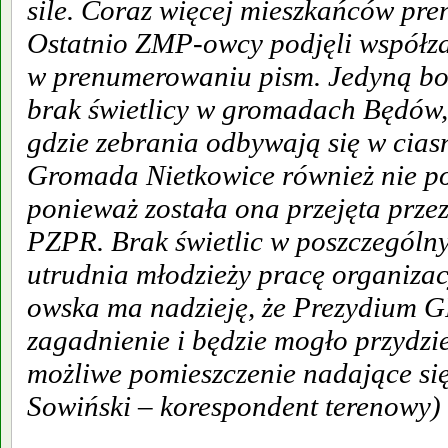
sile. Coraz więcej mieszkańców pr
Ostatnio ZMP-owcy podjęli współz
w prenumerowaniu pism. Jedyną bol
brak świetlicy w gromadach Będów,
gdzie zebrania odbywają się w cias
Gromada Nietkowice również nie pos
ponieważ została ona przejęta prze
PZPR. Brak świetlic w poszczegól
utrudnia młodzieży pracę organiza
owska ma nadzieję, że Prezydium G
zagadnienie i będzie mogło przydzi
możliwe pomieszczenie nadające się
Sowiński – korespondent terenowy)