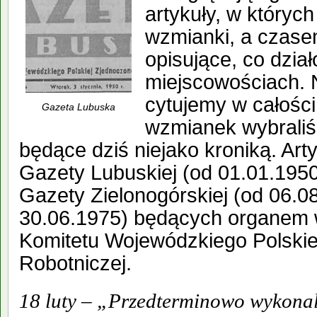
artykuły, w których
wzmianki, a czasem 
opisujące, co dzia
miejscowościach. N
cytujemy w całości
Gazeta Lubuska
wzmianek wybraliś
będące dziś niejako kroniką. Art
Gazety Lubuskiej (od 01.01.1950
Gazety Zielonogórskiej (od 06.0
30.06.1975) będących organem
Komitetu Wojewódzkiego Polskiej
Robotniczej.
18 luty – „Przedterminowo wykonal