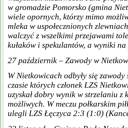
w gromadzie Pomorsko (gmina Nietk
wiele opornych, którzy mimo możliw
mleka w uspołecznionych zlewniach
walczyć z wszelkimi przejawami tol
kułaków i spekulantów, a wyniki na
27 październik – Zawody w Nietko
W Nietkowicach odbyły się zawody s
czasie których członek LZS Nietkow
uzyskał dobry wynik w strzelaniu z 
możliwych. W meczu połkarskim pił
ulegli LZS Łęczyca 2:3 (1:0) (Kanc