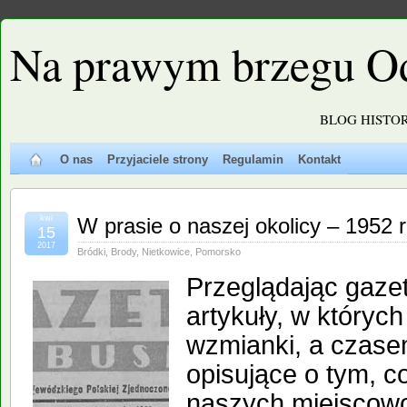
Na prawym brzegu O
BLOG HISTO
O nas
Przyjaciele strony
Regulamin
Kontakt
kwi
W prasie o naszej okolicy – 1952 
15
2017
Bródki
,
Brody
,
Nietkowice
,
Pomorsko
Przeglądając gaze
artykuły, w których
wzmianki, a czasem 
opisujące o tym, co
naszych miejscowo