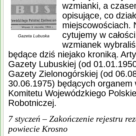
wzmianki, a czasem 
opisujące, co dzia
miejscowościach. N
cytujemy w całości
Gazeta Lubuska
wzmianek wybraliś
będące dziś niejako kroniką. Art
Gazety Lubuskiej (od 01.01.1950
Gazety Zielonogórskiej (od 06.0
30.06.1975) będących organem
Komitetu Wojewódzkiego Polskiej
Robotniczej.
7 styczeń – Zakończenie rejestru r
powiecie Krosno