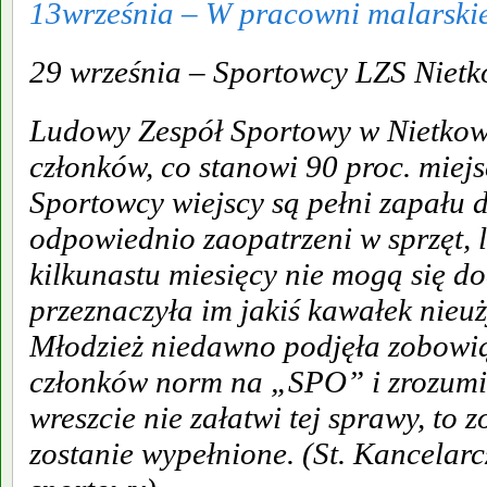
13września – W pracowni malarski
29 września – Sportowcy LZS Niet
Ludowy Zespół Sportowy w Nietkowi
członków, co stanowi 90 proc. miej
Sportowcy wiejscy są pełni zapału d
odpowiednio zaopatrzeni w sprzęt, l
kilkunastu miesięcy nie mogą się d
przeznaczyła im jakiś kawałek nieu
Młodzież niedawno podjęła zobowią
członków norm na „SPO” i zrozumiał
wreszcie nie załatwi tej sprawy, to 
zostanie wypełnione. (St. Kancelar