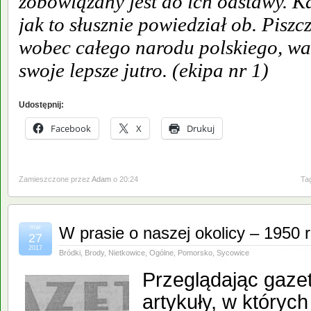
zobowiązany jest do ich odstawy. K
jak to słusznie powiedział ob. Pisz
wobec całego narodu polskiego, wa
swoje lepsze jutro. (ekipa nr 1)
Udostępnij:
Facebook
X
Drukuj
Zamieszczone przez
Adam
o 20:24
Ta
mar
W prasie o naszej okolicy – 1950 
27
2017
Bródki
,
Brody
,
Nietkowice
,
Ogólne
,
Pomorsko
,
Sycowice
Przeglądając gaze
artykuły, w których