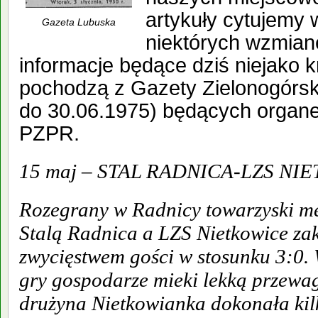
artykuły cytujemy w
Gazeta Lubuska
niektórych wzmian
informacje będące dziś niejako kr
pochodzą z Gazety Zielonogórsk
do 30.06.1975) będących orga
PZPR.
15 maj – STAL RADNICA-LZS NI
Rozegrany w Radnicy towarzyski me
Stalą Radnica a LZS Nietkowice zak
zwycięstwem gości w stosunku 3:0. 
gry gospodarze mieki lekką przewa
drużyna Nietkowianka dokonała ki