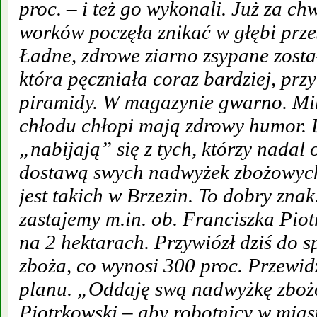
proc. – i też go wykonali. Już za c
worków poczęła znikać w głębi prz
Ładne, zdrowe ziarno zsypane zost
która pęczniała coraz bardziej, przyb
piramidy. W magazynie gwarno. M
chłodu chłopi mają zdrowy humor.
„nabijają” się z tych, którzy nadal
dostawą swych nadwyżek zbożowych
jest takich w Brzezin. To dobry zna
zastajemy m.in. ob. Franciszka Pio
na 2 hektarach. Przywiózł dziś do sp
zboża, co wynosi 300 proc. Przewid
planu. „Oddaję swą nadwyżkę zboż
Piotrkowski – aby robotnicy w miast