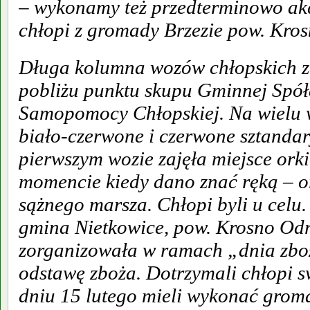
– wykonamy też przedterminowo ak
chłopi z gromady Brzezie pow. Kro
Długa kolumna wozów chłopskich za
pobliżu punktu skupu Gminnej Spółd
Samopomocy Chłopskiej. Na wielu
biało-czerwone i czerwone sztandar
pierwszym wozie zajęła miejsce orki
momencie kiedy dano znać ręką – or
sążnego marsza. Chłopi byli u celu
gmina Nietkowice, pow. Krosno Odr
zorganizowała w ramach „dnia z
odstawę zboża. Dotrzymali chłopi 
dniu 15 lutego mieli wykonać grom