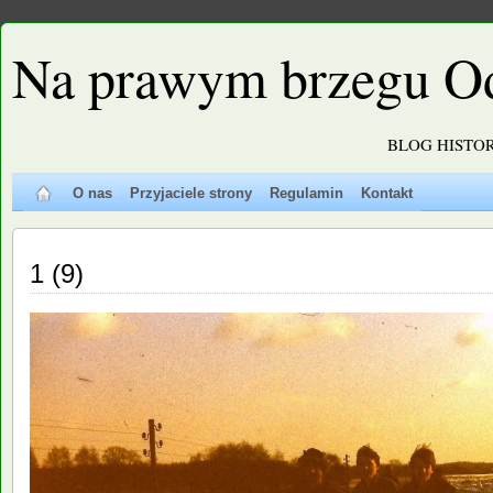
Na prawym brzegu O
BLOG HISTO
O nas
Przyjaciele strony
Regulamin
Kontakt
1 (9)