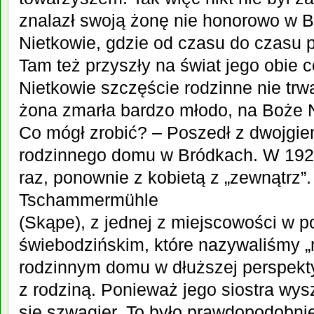
znalazł swoją żonę nie honorowo w B
Nietkowie, gdzie od czasu do czasu p
Tam też przyszły na świat jego obie c
Nietkowie szczęście rodzinne nie trw
żona zmarła bardzo młodo, na Boże 
Co mógł zrobić? – Poszedł z dwojgie
rodzinnego domu w Bródkach. W 1923 
raz, ponownie z kobietą z „zewnątrz”.
Tschammermühle
(Skąpe), z jednej z miejscowości w 
świebodzińskim, które nazywaliśmy 
rodzinnym domu w dłuższej perspekt
z rodziną. Ponieważ jego siostra wys
się szwagier. To było prawdopodobni