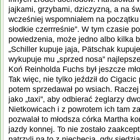
jajkami, grzybami, dziczyzną, a na św
wcześniej wspomniałem na początku l
słodkie czerrreśnie”. W tym czasie po
powiedzenia, może jedno albo kilka 
„Schiller kupuje jaja, Pätschak kupuje
wykupuje mu „sprzed nosa” najlepsze
Koń Reinholda Fuchs był jeszcze mł
Tak więc, nie tylko jeździł do Cigacic
potem sprzedawał
po wsiach. Raczej
jako „taxi”, aby odbierać żeglarzy d
Nietkowicach i z powrotem ich tam z
pozwalał to młodsza córka Martha ko
jazdy konnej. To nie zostało zaakcep
patrzyli na to z niechęcią, gdy siedz