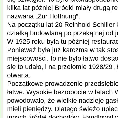
kilka lat później Bródki miały drugą r
nazwana „Zur Hoffnung”.
Na początku lat 20 Reinhold Schiller 
działką budowlaną po przekątnej od 
W 1925 roku była tu później restaurac
Ponieważ była już karczma w tak st
miejscowości, to nie było łatwo dosta
się to udało, i na przełomie 1928/29 
otwarta.
Początkowe prowadzenie przedsiębior
łatwe. Wysokie bezrobocie w latach 
powodowało, że wielkie nadzieje gasł
mieli pieniędzy. Dlatego świeżo upie
innych źródeł dochodów. Handlował 