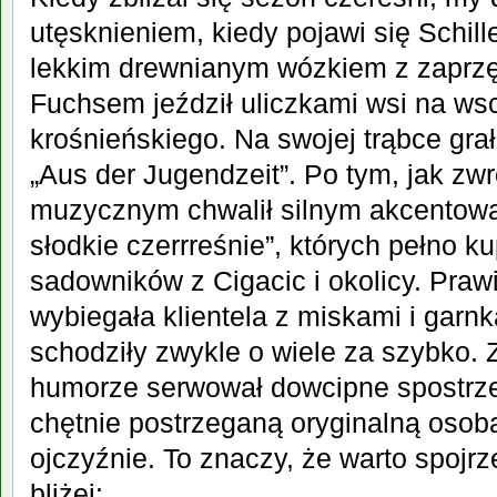
utęsknieniem, kiedy pojawi się Schil
lekkim drewnianym wózkiem z zapr
Fuchsem jeździł uliczkami wsi na ws
krośnieńskiego. Na swojej trąbce grał
„Aus der Jugendzeit”. Po tym, jak z
muzycznym chwalił silnym akcentowan
słodkie czerrreśnie”, których pełno k
sadowników z Cigacic i okolicy. Pra
wybiegała klientela z miskami i garn
schodziły zwykle o wiele za szybko
humorze serwował dowcipne spostrze
chętnie postrzeganą oryginalną osob
ojczyźnie. To znaczy, że warto spojrz
bliżej: