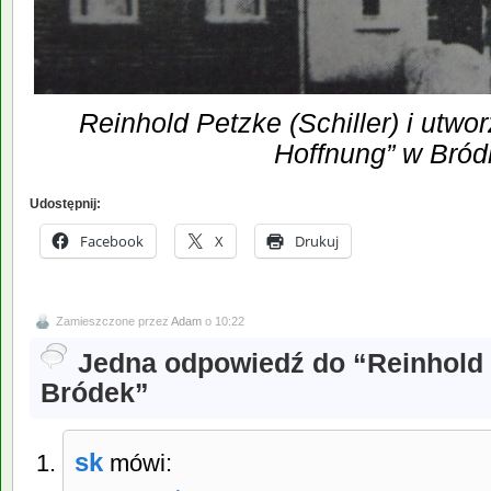
Reinhold Petzke (Schiller) i utwo
Hoffnung” w Bród
Udostępnij:
Facebook
X
Drukuj
Zamieszczone przez
Adam
o 10:22
Jedna odpowiedź do “Reinhold P
Bródek”
sk
mówi: