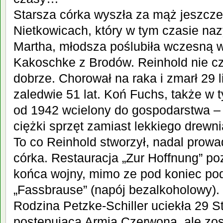
Starsza córka wyszła za mąż jeszcze
Nietkowicach, który w tym czasie naz
Martha, młodsza poślubiła wczesną w
Kakoschke z Brodów. Reinhold nie cz
dobrze. C
horował na raka
i zmarł 29 
zaledwie 51 lat. Koń Fuchs, także w 
od 1942 wcielony do gospodarstwa – 
ciężki sprzęt zamiast lekkiego drewn
To co Reinhold stworzył, nadal
prowa
córka. Restauracja „Zur Hoffnung” po
końca wojny, mimo ze pod koniec po
„Fassbrause” (napój bezalkoholowy).
Rodzina Petzke-Schiller uciekła 29 S
postępującą Armią Czerwoną, ale zo