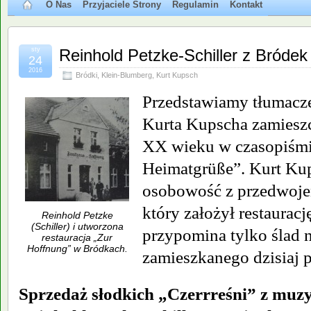
O Nas
Przyjaciele Strony
Regulamin
Kontakt
sty
Reinhold Petzke-Schiller z Bródek
24
2016
Bródki
,
Klein-Blumberg
,
Kurt Kupsch
Przedstawiamy tłumacze
Kurta Kupscha zamieszc
XX wieku w czasopiśmi
Heimatgrüße”. Kurt Ku
osobowość z przedwoje
który założył restaurację
Reinhold Petzke
(Schiller) i utworzona
przypomina tylko ślad 
restauracja „Zur
Hoffnung” w Bródkach.
zamieszkanego dzisiaj 
Sprzedaż słodkich „Czerrreśni” z muz