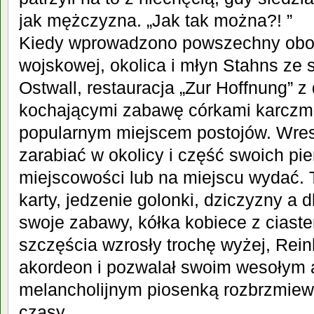
j
ak mężczyzna. „Jak tak można?! ”
Kiedy wprowadzono powszechny obo
wojskowej, okolica i młyn Stahns ze 
Ostwall, restauracja „Zur Hoffnung” 
kochającymi zabawę córkami karczma
popularnym miejscem postojów. Wres
zarabiać w okolicy i część swoich pie
miejsc
owości lub na miejscu wydać. 
karty, jedzenie golonki, dziczyzny a d
swoje zabawy, kółka kobiece z
ciaste
szczęścia wzrosły trochę wyżej, Reinh
akordeon i pozwalał swoim wesołym 
melancholijnym piosenką rozbrzmiewa
czasy…