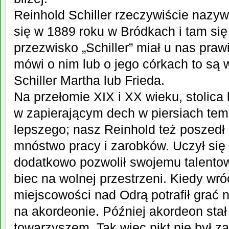
Reinhold Schiller rzeczywiście nazywa
się w 1889 roku w Bródkach i tam się
przezwisko „Schiller” miał u nas praw
mówi o nim lub o jego córkach to są w
Schiller Martha lub Frieda.
Na przełomie XIX i XX wieku, stolica 
w zapierającym dech w piersiach tem
lepszego; nasz Reinhold też poszedł 
mnóstwo pracy i zarobków. Uczył się 
dodatkowo pozwolił swojemu talentow
biec na wolnej przestrzeni. Kiedy wró
miejscowości nad Odrą potrafił grać na
na akordeonie. Później akordeon stał
towarzyszem.
Tak więc nikt nie był 