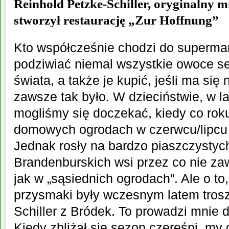
Reinhold Petzke-Schiller, oryginalny m
stworzył restaurację „Zur Hoffnung”
Kto współcześnie chodzi do superma
podziwiać niemal wszystkie owoce s
świata, a także je kupić, jeśli ma się 
zawsze tak było. W dzieciństwie, w la
mogliśmy się doczekać, kiedy co rok
domowych ogrodach w czerwcu/lipcu d
Jednak rosły na bardzo piaszczystyc
Brandenburskich wsi przez co nie za
jak w „sąsiednich ogrodach”. Ale o to
przysmaki były wczesnym latem trosz
Schiller z Bródek. To prowadzi mnie 
Kiedy zbliżał się sezon czereśni, my 