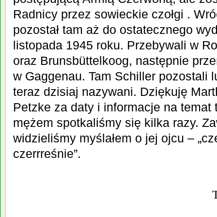
Radnicy przez sowieckie czołgi . Wró
pozostał tam aż do ostatecznego wy
listopada 1945 roku. Przebywali w R
oraz Brunsbü
ttelkoog, następnie prze
w Gaggenau. Tam Schiller pozostali l
teraz dzisiaj nazywani. Dziękuję Ma
Petzke za daty i informacje na temat te
mężem spotkaliśmy się kilka razy. Za
widzieliśmy myślałem o je
j ojcu – „cz
czerrreśnie”.