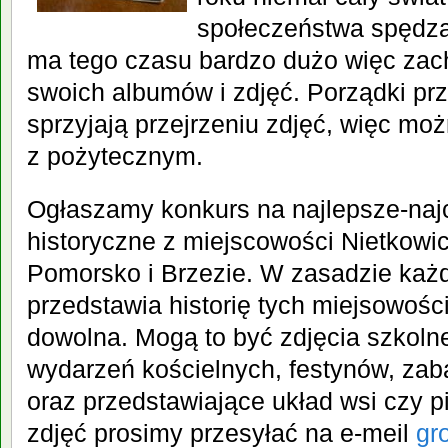
społeczeństwa spędza
ma tego czasu bardzo dużo więc zac
swoich albumów i zdjęć. Porządki pr
sprzyjają przejrzeniu zdjęć, więc mo
z pożytecznym.
Ogłaszamy konkurs na najlepsze-naj
historyczne z miejscowości Nietkowic
Pomorsko i Brzezie. W zasadzie każd
przedstawia historię tych miejsowośc
dowolna. Mogą to być zdjęcia szkoln
wydarzeń kościelnych, festynów, zab
oraz przedstawiające układ wsi czy p
zdjęć prosimy przesyłać na e-meil
gr