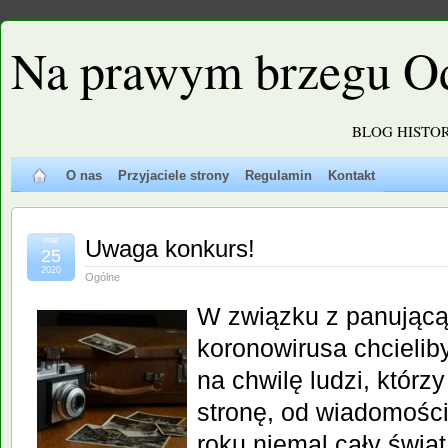
Na prawym brzegu O
BLOG HISTO
O nas
Przyjaciele strony
Regulamin
Kontakt
mar
Uwaga konkurs!
25
2020
Ogólne
W związku z panując
koronowirusa chcieli
na chwilę ludzi, którz
stronę, od wiadomości,
roku niemal cały świa