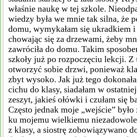
właśnie naukę w tej szkole. Nieod
wiedzy była we mnie tak silna, że p
domu, wymykałam się ukradkiem i 
chowając się za drzewami, żeby mnie
zawróciła do domu. Takim sposobe
szkoły już po rozpoczęciu lekcji. 
otworzyć sobie drzwi, ponieważ kl
zbyt wysoko. Jak już tego dokonał
cichu do klasy, siadałam w ostatni
zeszyt, jakieś ołówki i czułam się 
Często jednak moje „wejście” było 
ku mojemu wielkiemu niezadowole
z klasy, a siostrę zobowiązywano 