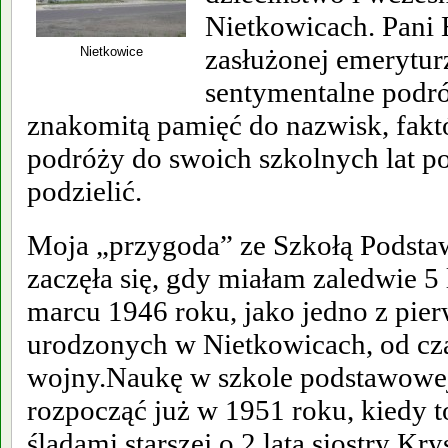
Nietkowicach. Pani 
zasłużonej emeryturz
Nietkowice
sentymentalne podró
znakomitą pamięć do nazwisk, faktó
podróży do swoich szkolnych lat po
podzielić.
Moja „przygoda” ze Szkołą Podst
zaczęła się, gdy miałam zaledwie 5 
marcu 1946 roku, jako jedno z pier
urodzonych w Nietkowicach, od cz
wojny.Naukę w szkole podstawowe
rozpocząć już w 1951 roku, kiedy
śladami starszej o 2 lata siostry Kr