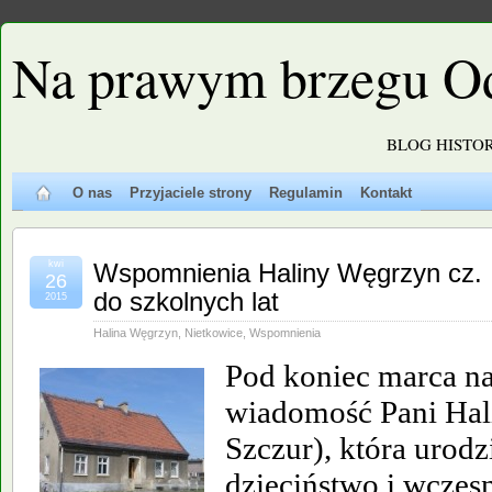
Na prawym brzegu O
BLOG HISTO
O nas
Przyjaciele strony
Regulamin
Kontakt
kwi
Wspomnienia Haliny Węgrzyn cz. 
26
do szkolnych lat
2015
Halina Węgrzyn
,
Nietkowice
,
Wspomnienia
Pod koniec marca na
wiadomość Pani Hal
Szczur), która urodzi
dzieciństwo i wczes