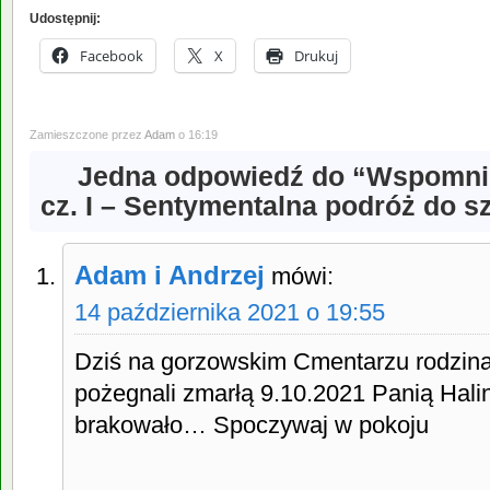
Udostępnij:
Facebook
X
Drukuj
Zamieszczone przez
Adam
o 16:19
Jedna odpowiedź do “Wspomni
cz. I – Sentymentalna podróż do s
Adam i Andrzej
mówi:
14 października 2021 o 19:55
Dziś na gorzowskim Cmentarzu rodzin
pożegnali zmarłą 9.10.2021 Panią Hali
brakowało… Spoczywaj w pokoju