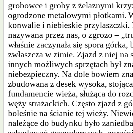
grobowce i groby z żelaznymi krzy
ogrodzone metalowymi płotkami. Wi
konwalie i niebieskie przylaszczki.
nazywana przez nas, o zgrozo – „tru
właśnie zaczynała się spora górka,
zwłaszcza w zimie. Zjazd z niej na 
innych możliwych sprzętach był zna
niebezpieczny. Na dole bowiem zna
zbudowana z desek wysoka, stojąc
fundamencie wieża, służąca do rozc
węży strażackich. Często zjazd z gó
boleśnie na ścianie tej wieży. Nie
należące do budynku było zaniedba
zabudowań gospodarczych, porośni