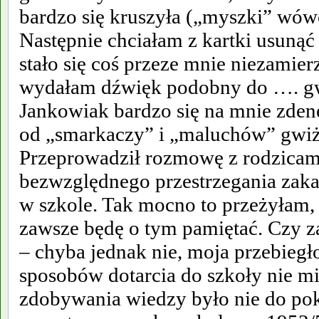
bardzo się kruszyła („myszki” wówc
Następnie chciałam z kartki usunąć 
stało się coś przeze mnie niezamie
wydałam dźwięk podobny do …. gw
Jankowiak bardzo się na mnie zde
od „smarkaczy” i „maluchów” gwiż
Przeprowadził rozmowę z rodzicami
bezwzględnego przestrzegania zak
w szkole. Tak mocno to przeżyłam, 
zawsze będę o tym pamiętać. Czy z
– chyba jednak nie, moja przebieg
sposobów dotarcia do szkoły nie mi
zdobywania wiedzy było nie do poko