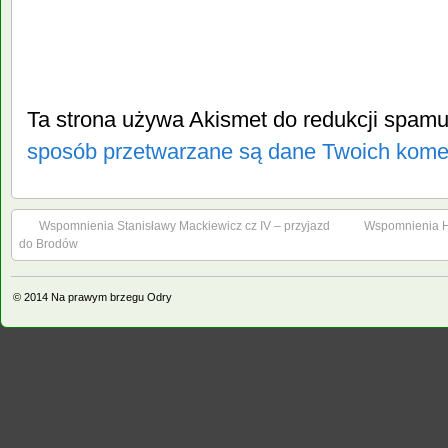
Ta strona używa Akismet do redukcji spam
sposób przetwarzane są dane Twoich kome
Wspomnienia Stanisławy Mackiewicz cz IV – przyjazd
Wspomnienia Ha
do Brodów
© 2014
Na prawym brzegu Odry