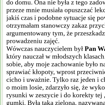
do domu. Ona nie była z tego zado
przeze mnie musiała opuszczać lekc
jakiś czas i podobne sytuacje się p
otrzymałam stanowczy zakaz przych
argumentowany tym, że przeszkad
prowadzeniu zajęć.
Wówczas nauczycielem był
Pan W
który nauczał w młodszych klasac
sobie, aby moje zachowanie było n
sprawiać kłopoty, wprost przeciwnie
cicho i uważnie. Tylko raz jeden i 
o moim losie, zdarzyło się, że wyk
rysunki w zeszycie i do korekty te
gumki. Była taka zielona, nazywana