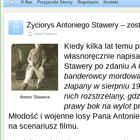
O Nas
Przyjaciele Strony
Regulamin
Kontakt
lip
Życiorys Antoniego Stawery – zos
20
2018
Antoni Stawera
Kiedy kilka lat temu 
własnoręcznie napisa
Stawery po zdaniu
A 
banderowcy mordować
złapany w sierpniu 19
nich rozstrzelany, gd
Antoni Stawera
prawy bok na wylot
p
Młodość i wojenne losy Pana Antoni
na scenariusz filmu.