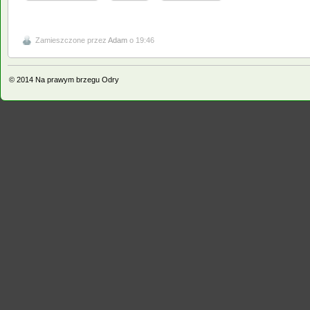
Zamieszczone przez
Adam
o 19:46
© 2014
Na prawym brzegu Odry