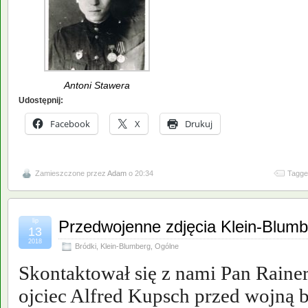
Antoni Stawera
Udostępnij:
Facebook
X
Drukuj
Zamieszczone przez
Adam
o 20:34
Tagge
lip
Przedwojenne zdjęcia Klein-Blumb
13
2018
Bródki
,
Klein-Blumberg
,
Ogólne
Skontaktował się z nami Pan Raine
ojciec Alfred Kupsch przed wojną