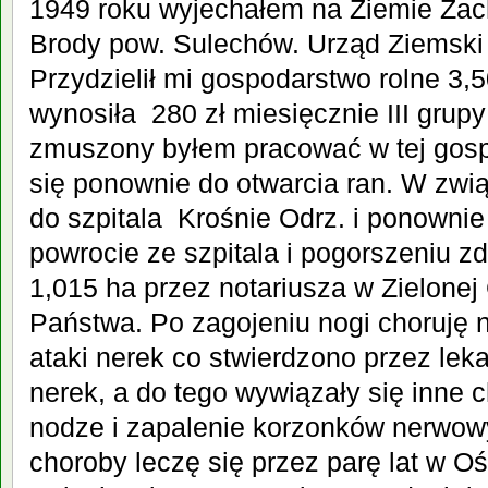
1949 roku wyjechałem na Ziemie Zac
Brody pow. Sulechów. Urząd Ziemski
Przydzielił mi gospodarstwo rolne 3,50
wynosiła 280 zł miesięcznie III grup
zmuszony byłem pracować w tej gosp
się ponownie do otwarcia ran. W zwi
do szpitala Krośnie Odrz. i ponowni
powrocie ze szpitala i pogorszeniu z
1,015 ha przez notariusza w Zielonej
Państwa. Po zagojeniu nogi choruję n
ataki nerek co stwierdzono przez le
nerek, a do tego wywiązały się inne c
nodze i zapalenie korzonków nerwo
choroby leczę się przez parę lat w O