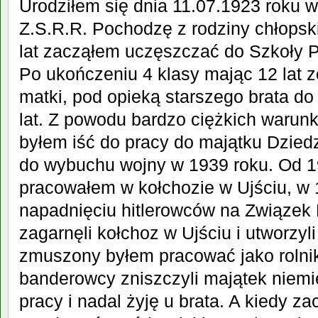
Urodziłem się dnia 11.07.1923 roku w
Z.S.R.R. Pochodzę z rodziny chłopsk
lat zacząłem uczęszczać do Szkoły 
Po ukończeniu 4 klasy mając 12 lat zo
matki, pod opieką starszego brata do
lat. Z powodu bardzo ciężkich waru
byłem iść do pracy do majątku Dzie
do wybuchu wojny w 1939 roku. Od 1
pracowałem w kołchozie w Ujściu, w 
napadnięciu hitlerowców na Związek
zagarnęli kołchoz w Ujściu i utworzyl
zmuszony byłem pracować jako rolni
banderowcy zniszczyli majątek niemie
pracy i nadal żyję u brata. A kiedy z