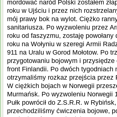
mordować naród Polski zostałem zła
roku w Ujściu i przez nich rozstrzelan
mój prawy bok na wylot. Ciężko ranny
sanitariusza. Po wyzwoleniu przez A
roku od faszyzmu, zostaję powołany 
roku na Wołyniu w szeregi Armii Rad
911 na Uralu w Gorod Mołotow. Po t
przygotowaniu bojowym i przysiędze 
front Finlandii. Po dwóch tygodniach n
otrzymaliśmy rozkaz przejścia przez 
W ciężkich bojach w Norwegii przes
Murmańsk. Po wyzwoleniu Norwegii 1
Pułk powrócił do Z.S.R.R. w Rybińsk,
przechodziliśmy ćwiczenia bojowe, p