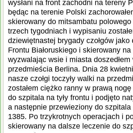
wysłani na front zachodni na tereny 
będąc na terenie Polski zachorowałe
skierowany do mitsambatu polowego s
trzech tygodniach i wypisaniu został
dziewiętnastej brygady czołgów jako 
Frontu Białoruskiego i skierowany na p
wyzwalając wsie i miasta doszedłem 
przedmieścia Berlina. Dnia 28 kwietn
nasze czołgi toczyły walki na przedm
zostałem ciężko ranny w prawą nogę 
do szpitala na tyły frontu i podjęto 
a następnie przewieziony do szpital
1385. Po trzykrotnych operacjach i p
skierowany na dalsze leczenie do szp