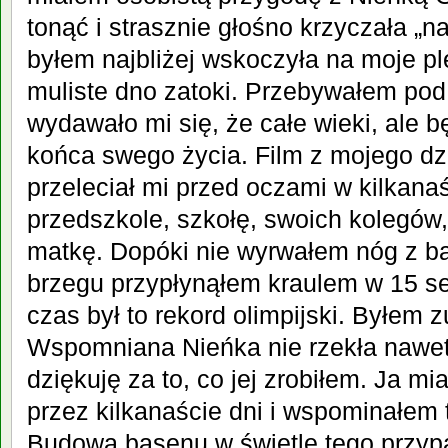
tonąć i strasznie głośno krzyczała „na
byłem najbliżej wskoczyła na moje pl
muliste dno zatoki. Przebywałem pod
wydawało mi się, że całe wieki, ale b
końca swego życia. Film z mojego dz
przeleciał mi przed oczami w kilkan
przedszkole, szkołę, swoich kolegów
matkę. Dopóki nie wyrwałem nóg z bag
brzegu przypłynąłem kraulem w 15 s
czas był to rekord olimpijski. Byłem
Wspomniana Nieńka nie rzekła nawet
dziękuję za to, co jej zrobiłem. Ja m
przez kilkanaście dni i wspominałem
Budowa basenu w świetle tego przypa