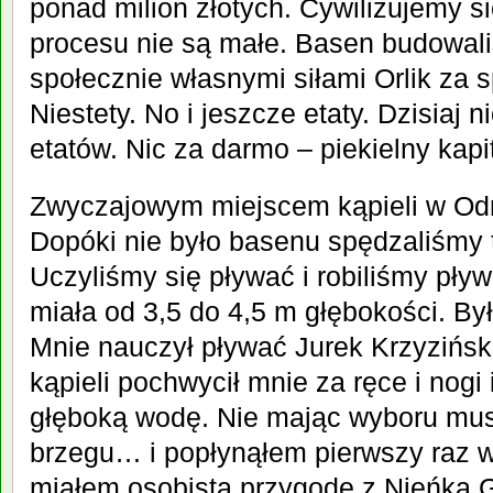
ponad milion złotych. Cywilizujemy si
procesu nie są małe. Basen budowal
społecznie własnymi siłami Orlik za
Niestety. No i jeszcze etaty. Dzisiaj n
etatów. Nic za darmo – piekielny kapi
Zwyczajowym miejscem kąpieli w Odrz
Dopóki nie było basenu spędzaliśmy t
Uczyliśmy się pływać i robiliśmy pły
miała od 3,5 do 4,5 m głębokości. By
Mnie nauczył pływać Jurek Krzyzińsk
kąpieli pochwycił mnie za ręce i nogi 
głęboką wodę. Nie mając wyboru mus
brzegu… i popłynąłem pierwszy raz w
miałem osobistą przygodę z Nieńką 