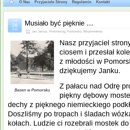
O Nas
Przyjaciele Strony
Regulamin
Kontakt
cze
Musiało być pięknie …
26
2016
Jan Jarosz
,
Pommerzig
,
Pomorsko
,
Wspomnienia
Nasz przyjaciel stron
ciosem i przesłał ko
z młodości w Pomors
dziękujemy Janku.
Z pałacu nad Odrę pr
Basen w Pomorsku
piękny dębowy mostek
dechy z pięknego niemieckiego podkł
Doszliśmy po tropach i śladach wóz
kołach. Ludzie ci rozebrali mostek do