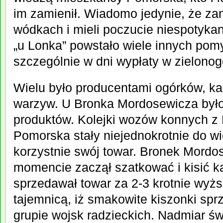
im zamienił. Wiadomo jedynie, że zam
wódkach i mieli poczucie niespotyk
„u Lonka” powstało wiele innych pom
szczególnie w dni wypłaty w zielonog
Wielu było producentami ogórków, ka
warzyw. U Bronka Mordosewicza było 
produktów. Kolejki wozów konnych z 
Pomorska stały niejednokrotnie do w
korzystnie swój towar. Bronek Mord
momencie zaczął szatkować i kisić ka
sprzedawał towar za 2-3 krotnie wyżs
tajemnicą, iż smakowite kiszonki spr
grupie wojsk radzieckich. Nadmiar ś