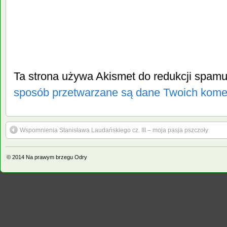
Ta strona używa Akismet do redukcji spam
sposób przetwarzane są dane Twoich kome
Wspomnienia Stanisława Laudańskiego cz. III – moja pasja pszczoły
© 2014
Na prawym brzegu Odry