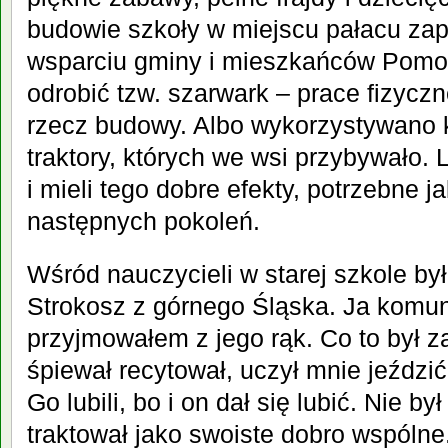
budowie szkoły w miejscu pałacu zap
wsparciu gminy i mieszkańców Pomo
odrobić tzw. szarwark – prace fizyczn
rzecz budowy. Albo wykorzystywano k
traktory, których we wsi przybywało. 
i mieli tego dobre efekty, potrzebne j
następnych pokoleń.
Wśród nauczycieli w starej szkole był
Strokosz z górnego Śląska. Ja komun
przyjmowałem z jego rąk. Co to był za
śpiewał recytował, uczył mnie jeźdz
Go lubili, bo i on dał się lubić. Nie był
traktował jako swoiste dobro wspólne