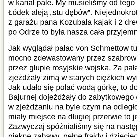
w kanał pale. My musieliśmy od tego 
Łódek aleją „stu dębów”. Niejednokro
z garażu pana Kozubala kajak i 2 dr
po Odrze to była nasza cała przyjem
Jak wyglądał pałac von Schmettow tu
mocno zdewastowany przez szabrown
przez głupie rosyjskie wojska. Za pał
zjeżdżały zimą w starych ciężkich w
Jak udało się polać wodą górkę, to d
Bajurnej dojeżdżały do zabytkowego
w zjeżdżaniu na byle czym na odległ
miały miejsce na długiej przerwie to j
Zazwyczaj spóźnialiśmy się na następ
piękne zabawy, pełne frajdy i dziecię