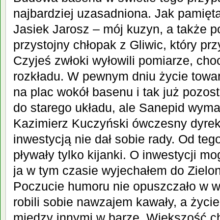
najbardziej uzasadniona. Jak pamięta
Jasiek Jarosz – mój kuzyn, a także 
przystojny chłopak z Gliwic, który pr
Czyjeś zwłoki wyłowili pomiarze, choc
rozkładu. W pewnym dniu życie towar
na plac wokół basenu i tak już pozos
do starego układu, ale Sanepid wyma
Kazimierz Kuczyński ówczesny dyrekt
inwestycją nie dał sobie rady. Od te
pływały tylko kijanki. O inwestycji m
ja w tym czasie wyjechałem do Zielo
Poczucie humoru nie opuszczało w w
robili sobie nawzajem kawały, a życie
miedzy innymi w barze. Większość c