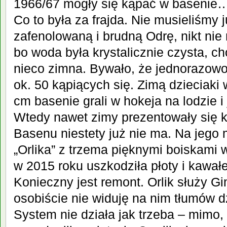
1966/67 mogły się kąpać w basenie… 
Co to była za frajda. Nie musieliśmy 
zafenolowaną i brudną Odrę, nikt nie 
bo woda była krystalicznie czysta, 
nieco zimna. Bywało, że jednorazow
ok. 50 kąpiących się. Zimą dzieciaki
cm basenie grali w hokeja na lodzie i 
Wtedy nawet zimy prezentowały się kor
Basenu niestety już nie ma. Na jeg
„Orlika” z trzema pięknymi boiskami 
w 2015 roku uszkodziła płoty i kawał
Konieczny jest remont. Orlik służy G
osobiście nie widuję na nim tłumów d
System nie działa jak trzeba – mimo