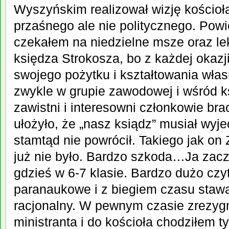
Wyszyńskim realizował wizję kościoł
przaśnego ale nie politycznego. Pow
czekałem na niedzielne msze oraz lek
księdza Strokosza, bo z każdej okazj
swojego pożytku i kształtowania wła
zwykle w grupie zawodowej i wśród ks
zawistni i interesowni członkowie braci
ułożyło, że „nasz ksiądz” musiał wy
stamtąd nie powrócił. Takiego jak on
już nie było. Bardzo szkoda…Ja zac
gdzieś w 6-7 klasie. Bardzo dużo cz
paranaukowe i z biegiem czasu stawa
racjonalny. W pewnym czasie zrezyg
ministranta i do kościoła chodziłem t