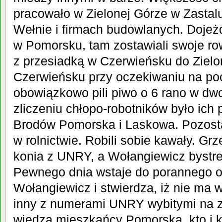
pracowało w Zielonej Górze w Zastalu
Wełnie i firmach budowlanych. Dojeżd
w Pomorsku, tam zostawiali swoje row
z przesiadką w Czerwieńsku do Zielon
Czerwieńsku przy oczekiwaniu na po
obowiązkowo pili piwo o 6 rano w dwo
zliczeniu chłopo-robotników było ich
Brodów Pomorska i Laskowa. Pozosta
w rolnictwie. Robili sobie kawały. Gr
konia z UNRY, a Wołangiewicz bystreg
Pewnego dnia wstaje do porannego 
Wołangiewicz i stwierdza, iż nie ma w 
inny z numerami UNRY wybitymi na za
wiedzą mieszkańcy Pomorska, kto i 