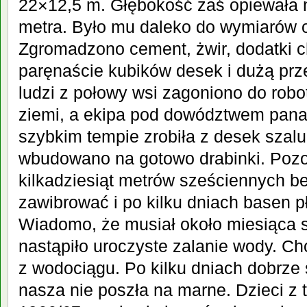
22×12,5 m. Głębokość zaś opiewała n
metra. Było mu daleko do wymiarów o
Zgromadzono cement, żwir, dodatki 
paręnaście kubików desek i dużą prz
ludzi z połowy wsi zagoniono do rob
ziemi, a ekipa pod dowództwem pana
szybkim tempie zrobiła z desek szalu
wbudowano na gotowo drabinki. Poz
kilkadziesiąt metrów sześciennych be
zawibrować i po kilku dniach basen p
Wiadomo, że musiał około miesiąca
nastąpiło uroczyste zalanie wody. Cho
z wodociągu. Po kilku dniach dobrze 
nasza nie poszła na marne. Dzieci z t