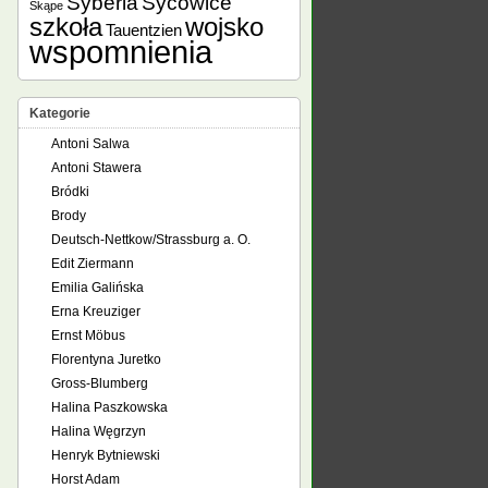
Syberia
Sycowice
Skąpe
szkoła
wojsko
Tauentzien
wspomnienia
Kategorie
Antoni Salwa
Antoni Stawera
Bródki
Brody
Deutsch-Nettkow/Strassburg a. O.
Edit Ziermann
Emilia Galińska
Erna Kreuziger
Ernst Möbus
Florentyna Juretko
Gross-Blumberg
Halina Paszkowska
Halina Węgrzyn
Henryk Bytniewski
Horst Adam