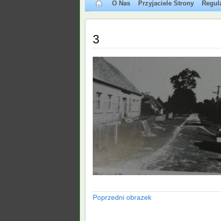
O Nas
Przyjaciele Strony
Regul
3
Poprzedni obrazek