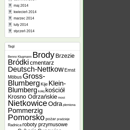
maj 2014
kwiecień 2014
marzec 2014
luty 2014
styczeń 2014
Tagi
Brody
Brzezie
Benno Klugmann
Bródki
cmentarz
Deutsch-Nettkow
Ernst
Gross-
Möbus
Blumberg
Klein-
Kije
Blumberg
kościół
kolej
Krosno Odrzańskie
most
Nietkowice
Odra
plemiona
Pommerzig
Pomorsko
pożar
pradzieje
roboty przymusowe
Radnica